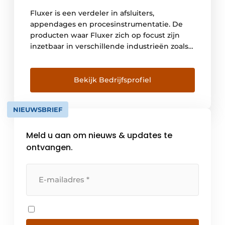
Fluxer is een verdeler in afsluiters,
appendages en procesinstrumentatie. De
producten waar Fluxer zich op focust zijn
inzetbaar in verschillende industrieën zoals
voedingsmiddelen, energie, landbouw,
petrochemie & raffinaderij, … Om in elk
proces en in elke situatie de best mogelijke
Bekijk Bedrijfsprofiel
oplossing te kunnen aanbieden, versterken
we ons ruim aanbod aan producten met een
NIEUWSBRIEF
volledig dienstenpakket. […]
Meld u aan om nieuws & updates te
ontvangen.