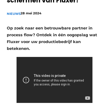
schermen van Fluxer!
Privacy / Cookie statement
28 mei 2024
Vacature aanmelden
NIEUWS
Vacatures
Op zoek naar een betrouwbare partner in
Video’s
process flow? Ontdek in één oogopslag wat
Fluxer voor uw productiebedrijf kan
betekenen.