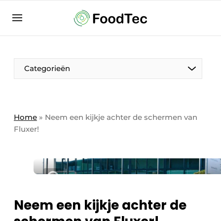
Aanmelden
Algemene voorwaarden
Bedrijven
Aanmelden
Bedankt voor de aanmelding
Categorieën
Bedrijven
Contact
Direct contact
Home
»
Neem een kijkje achter de schermen van
Fluxer!
Eigen content aanleveren
Evenement aanmelden
Home
Meest gelezen
Nieuwsbrief
Neem een kijkje achter de
Podcasts