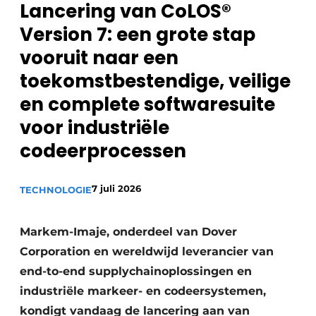
Lancering van CoLOS®
Privacy / Cookie statement
Version 7: een grote stap
Vacature aanmelden
vooruit naar een
Vacatures
toekomstbestendige, veilige
Video’s
en complete softwaresuite
voor industriële
codeerprocessen
7 juli 2026
TECHNOLOGIE
Markem-Imaje, onderdeel van Dover
Corporation en wereldwijd leverancier van
end-to-end supplychainoplossingen en
industriële markeer- en codeersystemen,
kondigt vandaag de lancering aan van