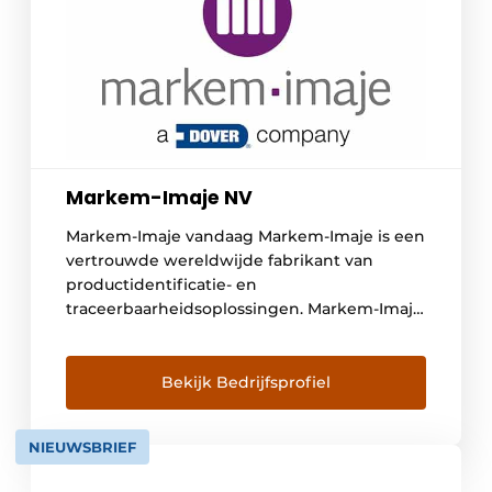
Markem-Imaje NV
Markem-Imaje vandaag Markem-Imaje is een
vertrouwde wereldwijde fabrikant van
productidentificatie- en
traceerbaarheidsoplossingen. Markem-Imaje
levert een volledig gamma van betrouwbare
en innovatieve inkjet-, thermo-transfer -,
laser-, print- en etiketteringssystemen
Bekijk Bedrijfsprofiel
toepassingen. Markem-Imaje biedt volledig
geïntegreerde oplossingen die voor
NIEUWSBRIEF
kwaliteit en veiligheid staan, voldoen aan
alle wetgevingen en eisen van