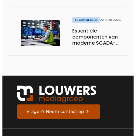
compacte
hoogvermogen-
eenheid
TECHNOLOGIE
22 JUNI 2026
Essentiële
componenten van
moderne SCADA-
technologie
Vragen? Neem contact op