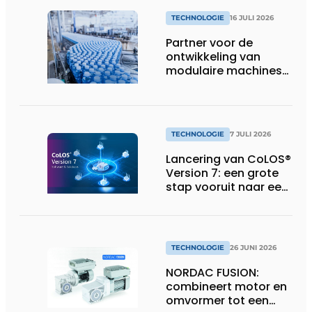
TECHNOLOGIE
16 JULI 2026
Partner voor de
ontwikkeling van
modulaire machines
in de
voedingsindustrie
TECHNOLOGIE
7 JULI 2026
Lancering van CoLOS®
Version 7: een grote
stap vooruit naar een
toekomstbestendige,
veilige en complete
softwaresuite voor
industriële
TECHNOLOGIE
26 JUNI 2026
codeerprocessen
NORDAC FUSION:
combineert motor en
omvormer tot een