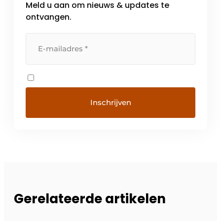
Meld u aan om nieuws & updates te
detailhandelaren, en op die manier het
terugroepen van […]
ontvangen.
Gerelateerde artikelen