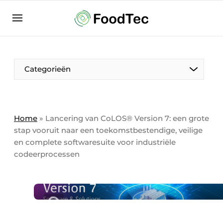
Aanmelden
Algemene voorwaarden
Bedrijven
Aanmelden
Bedankt voor de aanmelding
Categorieën
Bedrijven
Contact
Direct contact
Home
»
Lancering van CoLOS® Version 7: een grote
stap vooruit naar een toekomstbestendige, veilige
Eigen content aanleveren
en complete softwaresuite voor industriële
Evenement aanmelden
codeerprocessen
Home
Meest gelezen
Nieuwsbrief
Podcasts