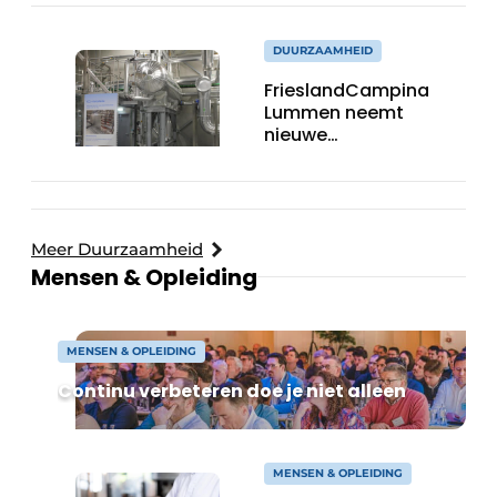
DUURZAAMHEID
FrieslandCampina
Lummen neemt
nieuwe
ijswaterinstallatie in
gebruik
Meer Duurzaamheid
Mensen & Opleiding
MENSEN & OPLEIDING
Continu verbeteren doe je niet alleen
MENSEN & OPLEIDING