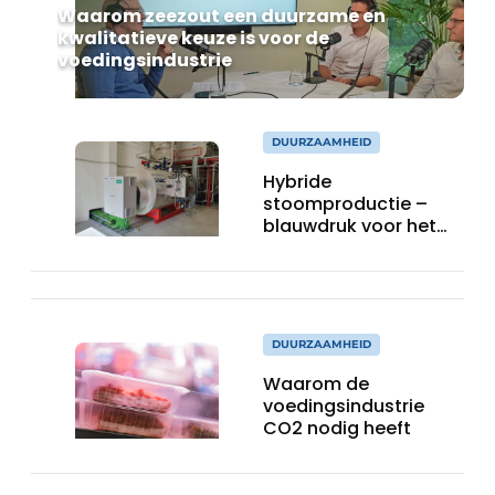
Waarom zeezout een duurzame en
kwalitatieve keuze is voor de
voedingsindustrie
DUURZAAMHEID
Hybride
stoomproductie –
blauwdruk voor het
moderne ketelhuis
DUURZAAMHEID
Waarom de
voedingsindustrie
CO2 nodig heeft