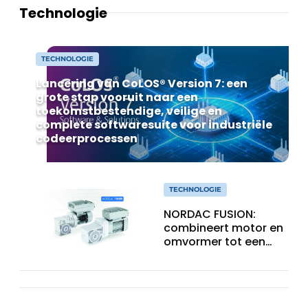
Technologie
TECHNOLOGIE
Lancering van CoLOS® Version 7: een
grote stap vooruit naar een
toekomstbestendige, veilige en
complete softwaresuite voor industriële
codeerprocessen
TECHNOLOGIE
NORDAC FUSION:
combineert motor en
omvormer tot een
compacte
hoogvermogen-
eenheid