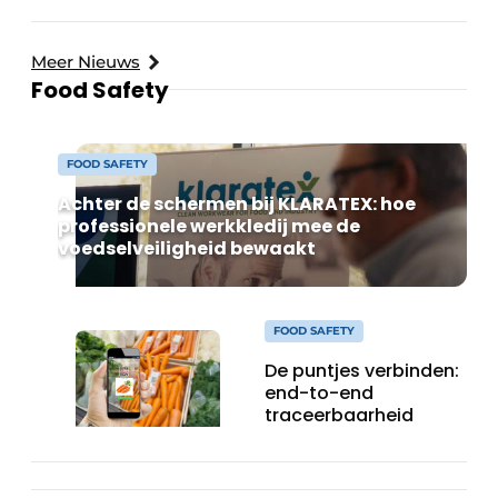
Meer Nieuws
Food Safety
FOOD SAFETY
Achter de schermen bij KLARATEX: hoe
professionele werkkledij mee de
voedselveiligheid bewaakt
FOOD SAFETY
De puntjes verbinden:
end-to-end
traceerbaarheid