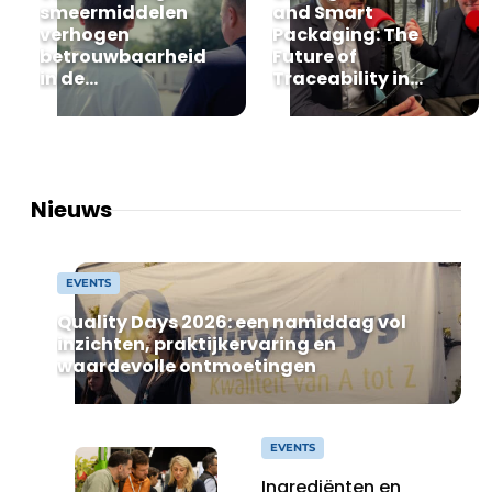
smeermiddelen
and Smart
Privacy / Cookie statement
verhogen
Packaging: The
betrouwbaarheid
Future of
Vacature aanmelden
in de
Traceability in
vleesverwerking
Food
Vacatures
Manufacturing
Video’s
Nieuws
EVENTS
Quality Days 2026: een namiddag vol
inzichten, praktijkervaring en
waardevolle ontmoetingen
EVENTS
Ingrediënten en