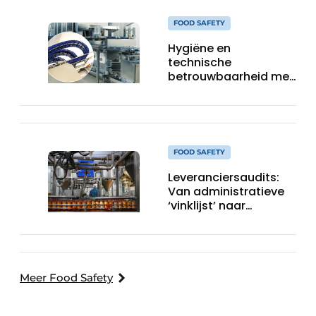
FOOD SAFETY
Hygiëne en
technische
betrouwbaarheid met
stip op één
FOOD SAFETY
Leveranciersaudits:
Van administratieve
‘vinklijst’ naar
strategisch
stuurinstrument
Meer Food Safety