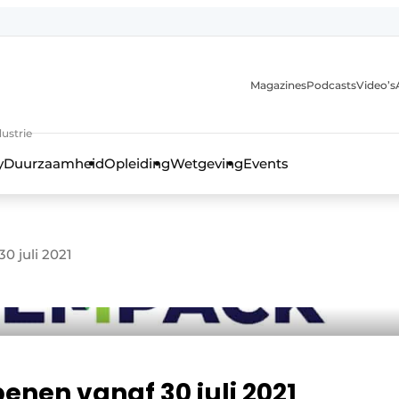
Magazines
Podcasts
Video’s
anmelding
ustrie
y
Duurzaamheid
Opleiding
Wetgeving
Events
0 juli 2021
nen vanaf 30 juli 2021