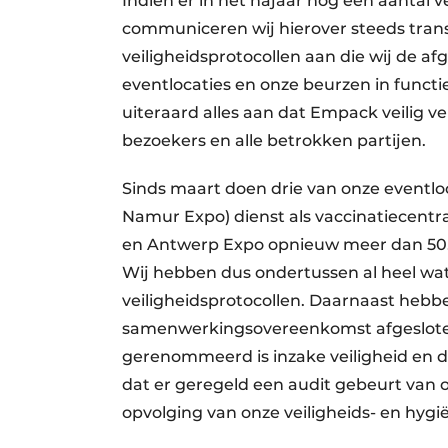
Indien er in het najaar nog een aantal v
communiceren wij hierover steeds transp
veiligheidsprotocollen aan die wij de 
eventlocaties en onze beurzen in functi
uiteraard alles aan dat Empack veilig ver
bezoekers en alle betrokken partijen.
Sinds maart doen drie van onze eventlo
Namur Expo) dienst als vaccinatiecentr
en Antwerp Expo opnieuw meer dan 50.
Wij hebben dus ondertussen al heel wat
veiligheidsprotocollen. Daarnaast hebbe
samenwerkingsovereenkomst afgesloten 
gerenommeerd is inzake veiligheid en de
dat er geregeld een audit gebeurt van 
opvolging van onze veiligheids- en hygi