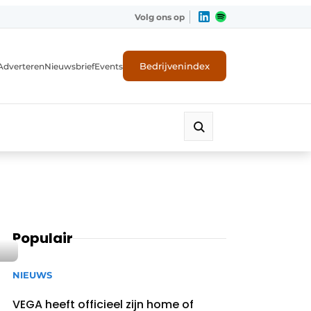
Volg ons op
Bedrijvenindex
Adverteren
Nieuwsbrief
Events
Populair
NIEUWS
VEGA heeft officieel zijn home of