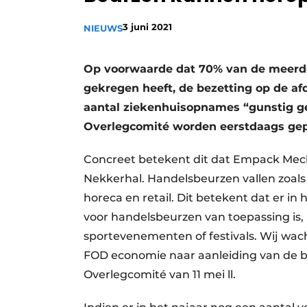
Privacy / Cookie statement
3 juni 2021
NIEUWS
Vacature aanmelden
Vacatures
Op voorwaarde dat 70% van de meerder
Video’s
gekregen heeft, de bezetting op de afd
aantal ziekenhuisopnames “gunstig geë
Overlegcomité worden eerstdaags gepub
Concreet betekent dit dat Empack Mech
Nekkerhal. Handelsbeurzen vallen zoals 
horeca en retail. Dit betekent dat er in
voor handelsbeurzen van toepassing is,
sportevenementen of festivals. Wij wac
FOD economie naar aanleiding van de b
Overlegcomité van 11 mei ll.