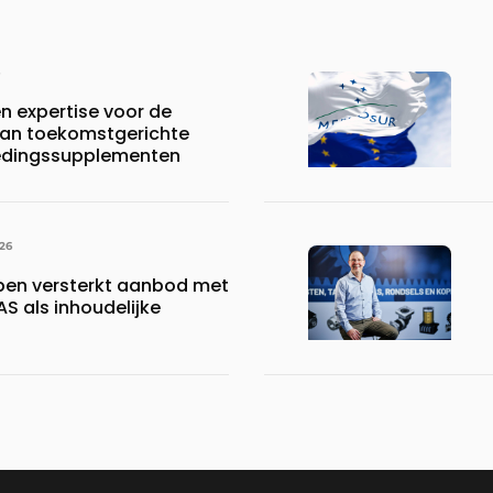
n expertise voor de
van toekomstgerichte
edingssupplementen
26
pen versterkt aanbod met
S als inhoudelijke