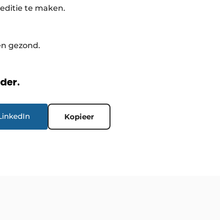
editie te maken.
en gezond.
rder.
LinkedIn
Kopieer