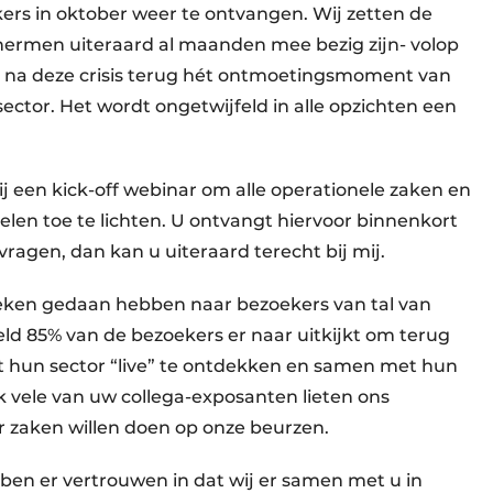
kers in oktober weer te ontvangen. Wij zetten de
hermen uiteraard al maanden mee bezig zijn- volop
k na deze crisis terug hét ontmoetingsmoment van
ector. Het wordt ongetwijfeld in alle opzichten een
j een kick-off webinar om alle operationele zaken en
len toe te lichten. U ontvangt hiervoor binnenkort
ragen, dan kan u uiteraard terecht bij mij.
weken gedaan hebben naar bezoekers van tal van
ld 85% van de bezoekers er naar uitkijkt om terug
it hun sector “live” te ontdekken en samen met hun
ok vele van uw collega-exposanten lieten ons
 zaken willen doen op onze beurzen.
ebben er vertrouwen in dat wij er samen met u in