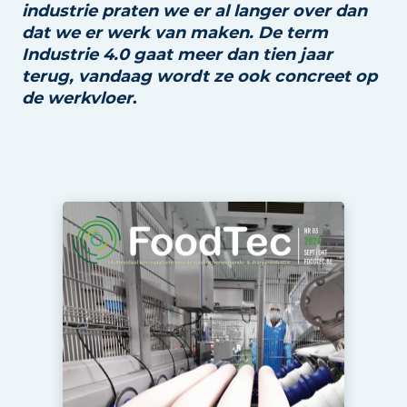
industrie praten we er al langer over dan
Privacy / Cookie statement
dat we er werk van maken. De term
Vacature aanmelden
Industrie 4.0 gaat meer
dan tien jaar
terug, vandaag wordt ze ook concreet op
Vacatures
de werkvloer
.
Video’s