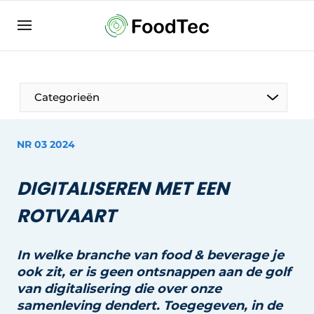
Aanmelden
Algemene voorwaarden
Bedrijven
Aanmelden
Bedankt voor de aanmelding
Categorieën
Bedrijven
Contact
NR 03 2024
Direct contact
DIGITALISEREN MET EEN
Eigen content aanleveren
ROTVAART
Evenement aanmelden
Home
In welke branche van food & beverage je
Meest gelezen
ook zit, er is geen ontsnappen aan de golf
Nieuwsbrief
van digitalisering die over onze
samenleving
dendert. Toegegeven, in de
Podcasts