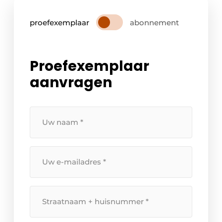
proefexemplaar
abonnement
Proefexemplaar
aanvragen
Uw
naam
*
Uw
e-
mailadres
*
Straatnaam
+
huisnummer