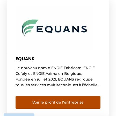
EQUANS
Le nouveau nom d’ENGIE Fabricom, ENGIE
Cofely et ENGIE Axima en Belgique.
Fondée en juillet 2021, EQUANS regroupe
tous les services multitechniques à l’échelle
mondiale. Avec 74000 employés dans 17 pays
et un chiffre d’affaires annuel de plus de 12
milliards d’euros, EQUANS est un nouveau
Voir le profil de l'entreprise
leader du marché des services
multitechniques qui opère à […]