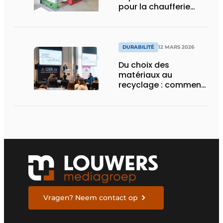
pour la chaufferie
moderne
DURABILITÉ
12 MARS 2026
Du choix des
matériaux au
recyclage : comment
l’emballage
détermine l’empreinte
carbone de
l’alimentation
Vragen? Neem contact op