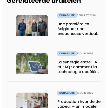
Gerelateerde artikelen
DURABILITÉ
6 JUILLET 2026
Une première en
Belgique : une
ensacheuse verticale
Flowpack pour les dés
de jambon et les
lardons
DURABILITÉ
23 JUIN 2026
La synergie entre l’IA
et l’AQ : comment la
technologie accélère
la transition vers la
durabilité dans le
secteur alimentaire
DURABILITÉ
23 JUIN 2026
Production hybride de
vapeur – un modèle