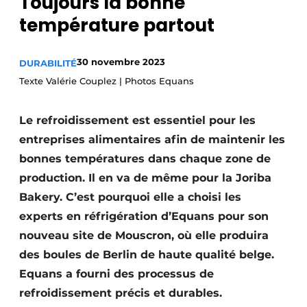
Toujours la bonne
S’inscrire
température partout
Termes et conditions
Video’s
30 novembre 2023
DURABILITÉ
Texte Valérie Couplez | Photos Equans
Le refroidissement est essentiel pour les
entreprises alimentaires afin de maintenir les
bonnes températures dans chaque zone de
production. Il en va de même pour la Joriba
Bakery. C’est pourquoi elle a choisi les
experts en réfrigération d’Equans pour son
nouveau site de Mouscron, où elle produira
des boules de Berlin de haute qualité belge.
Equans a fourni des processus de
refroidissement précis et durables.