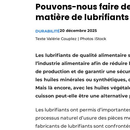
Pouvons-nous faire de
S’inscrire
matière de lubrifiants
Termes et conditions
Video’s
20 décembre 2025
DURABILITÉ
Texte Valérie Couplez | Photos iStock
Les lubrifiants de qualité alimentair
l’industrie alimentaire afin de réduir
de production et de garantir une sécur
les huiles minérales ou synthétiques, 
Mais là encore, avec les huiles végétale
cuisson peut-elle être une alternative
Les lubrifiants ont permis d’importante
processus naturel d’usure des pièces méc
fabricants de lubrifiants sont confronté