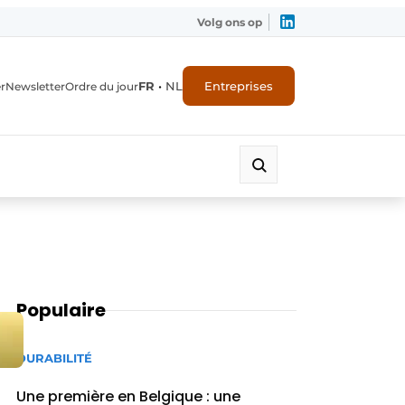
Volg ons op
FR
•
NL
Entreprises
r
Newsletter
Ordre du jour
Populaire
DURABILITÉ
Une première en Belgique : une