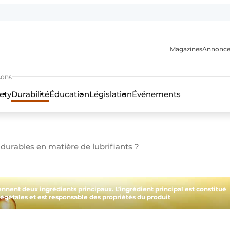
Magazines
Annonce
sons
ety
Durabilité
Éducation
Législation
Événements
n
durables en matière de lubrifiants ?
ennent deux ingrédients principaux. L’ingrédient principal est constitué
égétales et est responsable des propriétés du produit