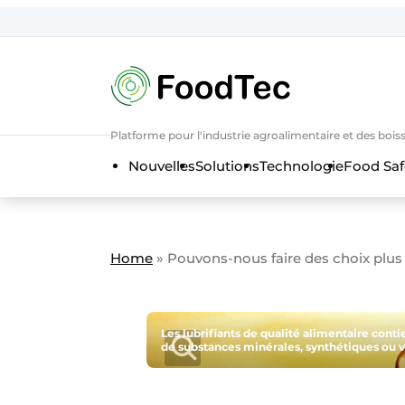
Contact
Direct contact
Eigen content aanleveren
Platforme pour l'industrie agroalimentaire et des bois
Emploi
Nouvelles
Solutions
Technologie
Food Saf
Enregistrez votre offre d’emploi
Entreprises
Merci de votre inscriptio
S’inscrire
Evenement aanmelden
Home
»
Pouvons-nous faire des choix plus 
Home
Meest gelezen
Newsletter
Les lubrifiants de qualité alimentaire conti
de substances minérales, synthétiques ou v
Podcasts
Privacy / Cookie statement