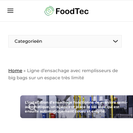
Contact
Direct contact
Eigen content aanleveren
Categorieën
Emploi
Enregistrez votre offre d’emploi
Entreprises
Merci de votre inscription
S’inscrire
Home
»
Ligne d’ensachage avec remplisseurs de
big bags sur un espace très limité
Evenement aanmelden
Home
Meest gelezen
L’installation d’ensachage fonctionne de manière semi-
automatique, un opérateur place le sac vide qui est
Newsletter
ensuite automatiquement cousu et empilé.
Podcasts
Privacy / Cookie statement