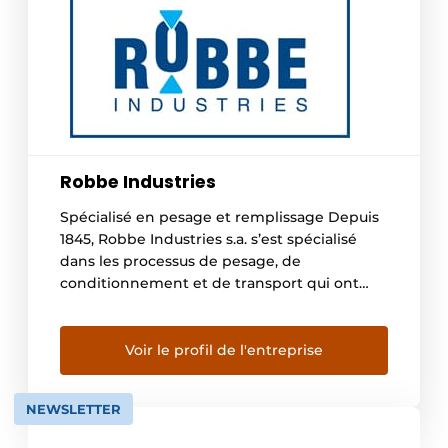
Robbe Industries
Spécialisé en pesage et remplissage Depuis
1845, Robbe Industries s.a. s’est spécialisé
dans les processus de pesage, de
conditionnement et de transport qui ont
déjà aidé de nombreux clients dans divers
secteurs. Ingénierie et conception
préliminaire En concertation mutuelle, nous
Voir le profil de l'entreprise
concevons votre réalisation dans les
moindres détails, avec une visualisation en
NEWSLETTER
3D en guise de […]