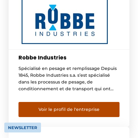
Robbe Industries
Spécialisé en pesage et remplissage Depuis
1845, Robbe Industries s.a. s’est spécialisé
dans les processus de pesage, de
conditionnement et de transport qui ont
déjà aidé de nombreux clients dans divers
secteurs. Ingénierie et conception
préliminaire En concertation mutuelle, nous
Voir le profil de l'entreprise
concevons votre réalisation dans les
moindres détails, avec une visualisation en
NEWSLETTER
3D en guise de […]