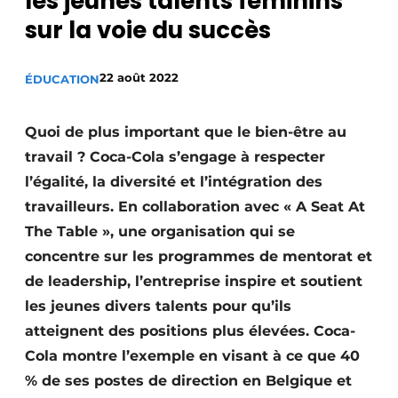
les jeunes talents féminins
S’inscrire
sur la voie du succès
Termes et conditions
22 août 2022
ÉDUCATION
Video’s
Quoi de plus important que le bien-être au
travail ? Coca-Cola s’engage à respecter
l’égalité, la diversité et l’intégration des
travailleurs. En collaboration avec « A Seat At
The Table », une organisation qui se
concentre sur les programmes de mentorat et
de leadership, l’entreprise inspire et soutient
les jeunes divers talents pour qu’ils
atteignent des positions plus élevées. Coca-
Cola montre l’exemple en visant à ce que 40
% de ses postes de direction en Belgique et