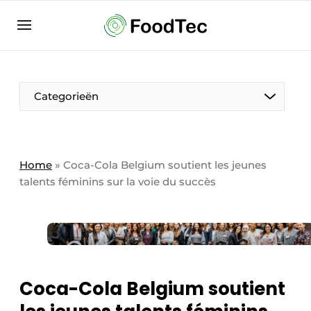
Contact
Direct contact
Eigen content aanleveren
Categorieën
Emploi
Enregistrez votre offre d’emploi
Entreprises
Merci de votre inscription
S’inscrire
Home
»
Coca-Cola Belgium soutient les jeunes
talents féminins sur la voie du succès
Evenement aanmelden
Home
Meest gelezen
Newsletter
Podcasts
Coca-Cola Belgium soutient
Privacy / Cookie statement