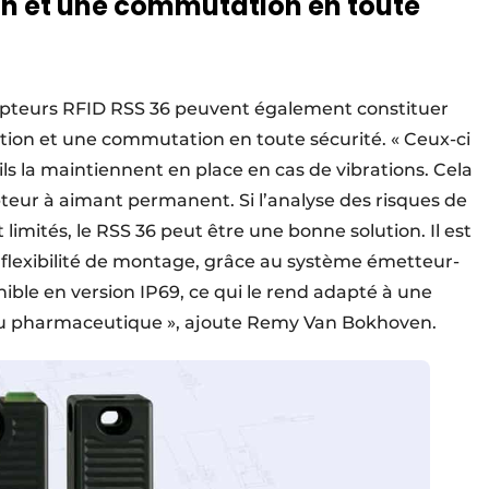
on et une commutation en toute
 capteurs RFID RSS 36 peuvent également constituer
tion et une commutation en toute sécurité. « Ceux-ci
 ils la maintiennent en place en cas de vibrations. Cela
apteur à aimant permanent. Si l’analyse des risques de
imités, le RSS 36 peut être une bonne solution. Il est
flexibilité de montage, grâce au système émetteur-
nible en version IP69, ce qui le rend adapté à une
re ou pharmaceutique », ajoute Remy Van Bokhoven.