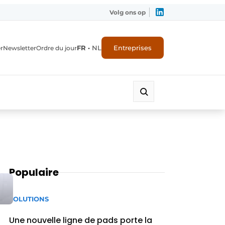
Volg ons op
FR
•
NL
Entreprises
r
Newsletter
Ordre du jour
Populaire
SOLUTIONS
Une nouvelle ligne de pads porte la