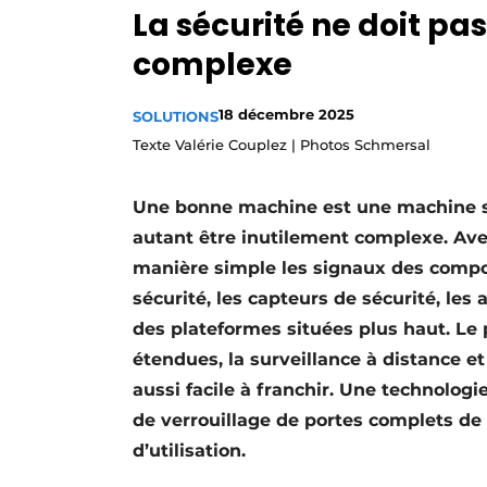
La sécurité ne doit pa
S’inscrire
complexe
Termes et conditions
Video’s
18 décembre 2025
SOLUTIONS
Texte Valérie Couplez | Photos Schmersal
Une bonne machine est une machine sûr
autant être inutilement complexe. Ave
manière simple les signaux des compos
sécurité, les capteurs de sécurité, l
des plateformes situées plus haut. Le 
étendues, la surveillance à distance 
aussi facile à franchir. Une technolog
de verrouillage de portes complets de S
d’utilisation.