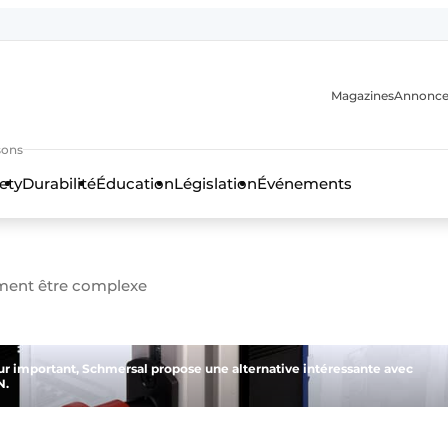
Magazines
Annonce
sons
ety
Durabilité
Éducation
Législation
Événements
n
ement être complexe
teur important, Schmersal propose une alternative intéressante avec
N.