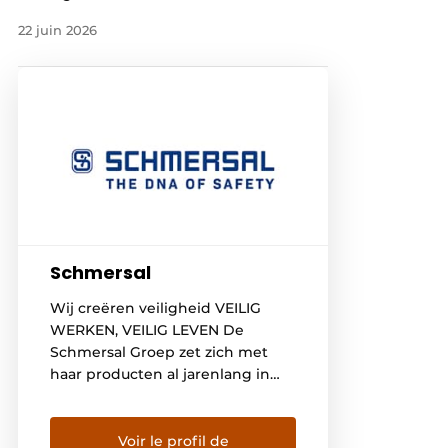
22 juin 2026
Schmersal
Wij creëren veiligheid VEILIG
WERKEN, VEILIG LEVEN De
Schmersal Groep zet zich met
haar producten al jarenlang in
voor veiligheid op de werkplek.
Uit een mengelmoes van
mechanische en contactloze
Voir le profil de