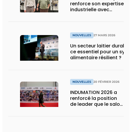
renforce son expertise
industrielle avec
l’acquisition de la
société Les
Élastomères Moulés
(LEM)
NOUVELLES
27 MARS 2026
Un secteur laitier durable
ce essentiel pour un sys
alimentaire résilient ?
NOUVELLES
20 FÉVRIER 2026
INDUMATION 2026 a
renforcé la position
de leader que le salon
occupe en tant que
centre névralgique de
l’automatisation
industrielle dans le