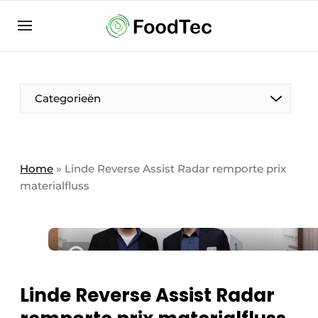
Contact
Direct contact
Eigen content aanleveren
Categorieën
Emploi
Enregistrez votre offre d’emploi
Entreprises
Merci de votre inscription
S’inscrire
Home
»
Linde Reverse Assist Radar remporte prix
materialfluss
Evenement aanmelden
Home
Meest gelezen
Newsletter
Podcasts
Linde Reverse Assist Radar
Privacy / Cookie statement