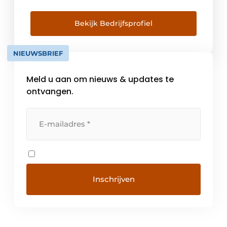
absolute prioriteit en bij de industriële
productie van levensmiddelen worden dan
ook bijzonder hoge eisen gesteld aan de
Bekijk Bedrijfsprofiel
technische componenten die in de ma­
chines worden gebruikt en aan het
NIEUWSBRIEF
onderhoud en de service daarvan.
Bovendien moet er steeds […]
Meld u aan om nieuws & updates te
ontvangen.