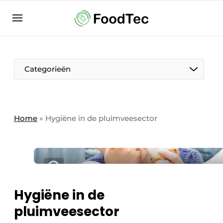
Aanmelden
Algemene voorwaarden
Bedrijven
Aanmelden
Bedankt voor de aanmelding
Categorieën
Bedrijven
Contact
Direct contact
Home
»
Hygiëne in de pluimveesector
Eigen content aanleveren
Evenement aanmelden
Home
Meest gelezen
Hygiëne in de
Nieuwsbrief
pluimveesector
Podcasts