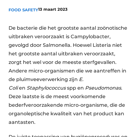
Privacy / Cookie statement
13 maart 2023
FOOD SAFETY
Vacature aanmelden
Vacatures
De bacterie die het grootste aantal zoönotische
uitbraken veroorzaakt is Campylobacter,
Video’s
gevolgd door Salmonella. Hoewel Listeria niet
het grootste aantal uitbraken veroorzaakt,
zorgt het wel voor de meeste sterfgevallen.
Andere micro-organismen die we aantreffen in
de pluimveeverwerking zijn
E.
Coli
en
Staphylococcus
spp en
Pseudomonas
.
Deze laatste is de meest voorkomende
bederfveroorzakende micro-organisme, die de
organoleptische kwaliteit van het product kan
aantasten.
De juiste toepassing van hygiëneprocedures en