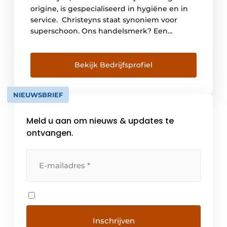
origine, is gespecialiseerd in hygiëne en in
service. Christeyns staat synoniem voor
superschoon. Ons handelsmerk? Een
combinatie van hoogwaardige chemische
producten, betrouwbare apparatuur en een
flexibele service op maat van de klant. Onze
Bekijk Bedrijfsprofiel
portfolio omvat producten voor de
professionele textielverzorging, de
NIEUWSBRIEF
voedingsindustrie, de professionele
schoonmaakindustrie en de
Meld u aan om nieuws & updates te
gezondheidszorg. Het basiselement? […]
ontvangen.