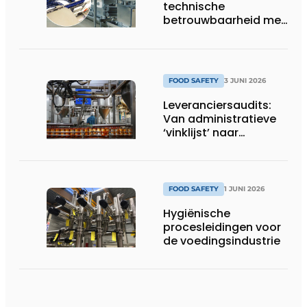
technische
betrouwbaarheid met
stip op één
FOOD SAFETY
3 JUNI 2026
Leveranciersaudits:
Van administratieve
‘vinklijst’ naar
strategisch
stuurinstrument
FOOD SAFETY
1 JUNI 2026
Hygiënische
procesleidingen voor
de voedingsindustrie