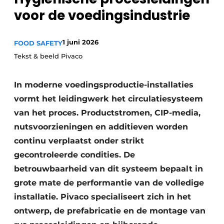
voor de voedingsindustrie
Privacy / Cookie statement
Vacature aanmelden
1 juni 2026
FOOD SAFETY
Vacatures
Tekst & beeld Pivaco
Video’s
In moderne voedingsproductie-installaties
vormt het leidingwerk het circulatiesysteem
van het proces. Productstromen, CIP-media,
nutsvoorzieningen en additieven worden
continu verplaatst onder strikt
gecontroleerde condities. De
betrouwbaarheid van dit systeem bepaalt in
grote mate de performantie van de volledige
installatie. Pivaco specialiseert zich in het
ontwerp, de prefabricatie en de montage van