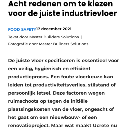
Acht redenen om te kiezen
Privacy / Cookie statement
voor de juiste industrievloer
Vacature aanmelden
Vacatures
17 december 2021
FOOD SAFETY
Video’s
Tekst door Master Builders Solutions
Fotografie door Master Builders Solutions
De juiste vloer specificeren is essentieel voor
een veilig, hygiënisch en efficiënt
productieproces. Een foute vloerkeuze kan
leiden tot productiviteitsverlies, stilstand of
persoonlijk letsel. Deze factoren wegen
ruimschoots op tegen de initiële
plaatsingskosten van de vloer, ongeacht of
het gaat om een nieuwbouw- of een
renovatieproject. Maar wat maakt Ucrete nu