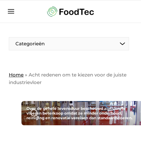
Aanmelden
Algemene voorwaarden
Bedrijven
Aanmelden
Bedankt voor de aanmelding
Categorieën
Bedrijven
Contact
Direct contact
Home
»
Acht redenen om te kiezen voor de juiste
industrievloer
Eigen content aanleveren
Evenement aanmelden
Home
Over de gehele levensduur beschouwd zijn Ucrete
vloeren beterkoop omdat ze minder onderhoud,
Meest gelezen
reiniging en renovatie vereisen dan standaardvloeren.
Nieuwsbrief
Podcasts