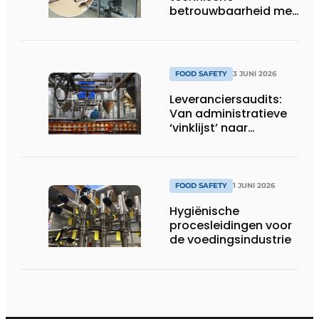
betrouwbaarheid met
stip op één
FOOD SAFETY
3 JUNI 2026
Leveranciersaudits:
Van administratieve
‘vinklijst’ naar
strategisch
stuurinstrument
FOOD SAFETY
1 JUNI 2026
Hygiënische
procesleidingen voor
de voedingsindustrie