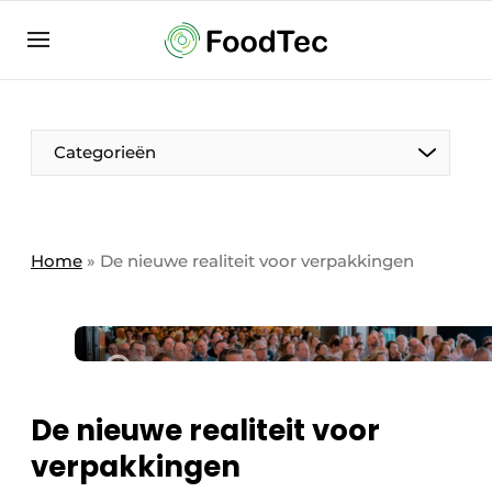
Aanmelden
Algemene voorwaarden
Bedrijven
Aanmelden
Bedankt voor de aanmelding
Categorieën
Bedrijven
Contact
Direct contact
Home
»
De nieuwe realiteit voor verpakkingen
Eigen content aanleveren
Evenement aanmelden
Home
Meest gelezen
De nieuwe realiteit voor
Nieuwsbrief
verpakkingen
Podcasts