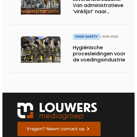
Van administratieve
‘vinklijst’ naar
strategisch
stuurinstrument
FOOD SAFETY
1 JUNI 2026
Hygiënische
procesleidingen voor
de voedingsindustrie
Vragen? Neem contact op