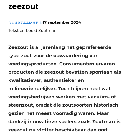
zeezout
Privacy / Cookie statement
Vacature aanmelden
17 september 2024
DUURZAAMHEID
Vacatures
Tekst en beeld Zoutman
Video’s
Zeezout is al jarenlang het geprefereerde
type zout voor de opwaardering van
voedingsproducten. Consumenten ervaren
producten die zeezout bevatten spontaan als
kwalitatiever, authentieker en
milieuvriendelijker. Toch blijven heel wat
voedingsbedrijven werken met vacuüm- of
steenzout, omdat die zoutsoorten historisch
gezien het meest voorradig waren. Maar
dankzij innovatieve spelers zoals Zoutman is
zeezout nu vlotter beschikbaar dan ooit.