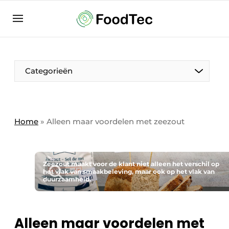
Aanmelden
Algemene voorwaarden
Bedrijven
Aanmelden
Bedankt voor de aanmelding
Categorieën
Bedrijven
Contact
Direct contact
Home
»
​Alleen maar voordelen met zeezout
Eigen content aanleveren
Evenement aanmelden
Zeezout maakt voor de klant niet alleen het verschil op
Home
het vlak van smaakbeleving, maar ook op het vlak van
duurzaamheid.
Meest gelezen
Nieuwsbrief
​Alleen maar voordelen met
Podcasts