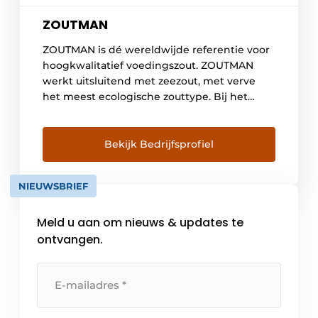
ZOUTMAN
ZOUTMAN is dé wereldwijde referentie voor
hoogkwalitatief voedingszout. ZOUTMAN
werkt uitsluitend met zeezout, met verve
het meest ecologische zouttype. Bij het
winnen van zout uit de zee ligt de CO2-
uitstoot tot 31 keer lager dan bij zout dat
gewonnen wordt uit mijnen, zoals
Bekijk Bedrijfsprofiel
bijvoorbeeld steenzout en vacuümzout. Het
bedrijf ambieert een duurzame transitie in
NIEUWSBRIEF
te […]
Meld u aan om nieuws & updates te
ontvangen.