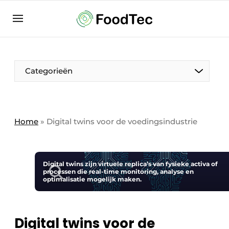
Aanmelden
Algemene voorwaarden
Bedrijven
Aanmelden
Bedankt voor de aanmelding
Categorieën
Bedrijven
Contact
Direct contact
Home
»
Digital twins voor de voedingsindustrie
Eigen content aanleveren
Evenement aanmelden
Digital twins zijn virtuele replica’s van fysieke activa of
Home
processen die real-time monitoring, analyse en
optimalisatie mogelijk maken.
Meest gelezen
Nieuwsbrief
Digital twins voor de
Podcasts