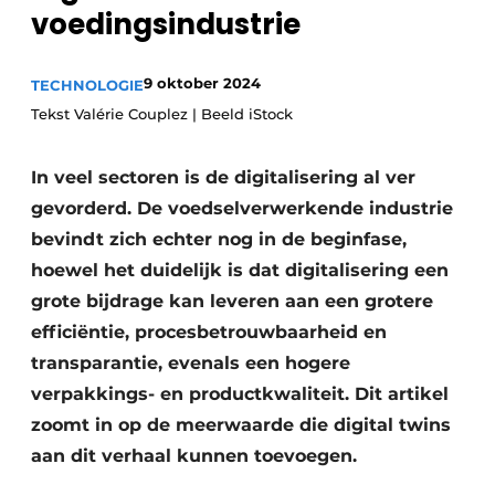
voedingsindustrie
Privacy / Cookie statement
Vacature aanmelden
9 oktober 2024
TECHNOLOGIE
Vacatures
Tekst Valérie Couplez | Beeld iStock
Video’s
In veel sectoren is de digitalisering al ver
gevorderd. De voedselverwerkende industrie
bevindt zich echter nog in de beginfase,
hoewel het duidelijk is dat digitalisering een
grote bijdrage kan leveren aan een grotere
efficiëntie, procesbetrouwbaarheid en
transparantie, evenals een hogere
verpakkings- en productkwaliteit. Dit artikel
zoomt in op de meerwaarde die digital twins
aan dit verhaal kunnen toevoegen.