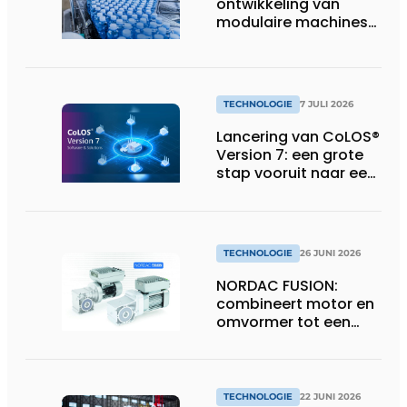
ontwikkeling van
modulaire machines
in de
voedingsindustrie
TECHNOLOGIE
7 JULI 2026
Lancering van CoLOS®
Version 7: een grote
stap vooruit naar een
toekomstbestendige,
veilige en complete
softwaresuite voor
industriële
TECHNOLOGIE
26 JUNI 2026
codeerprocessen
NORDAC FUSION:
combineert motor en
omvormer tot een
compacte
hoogvermogen-
eenheid
TECHNOLOGIE
22 JUNI 2026