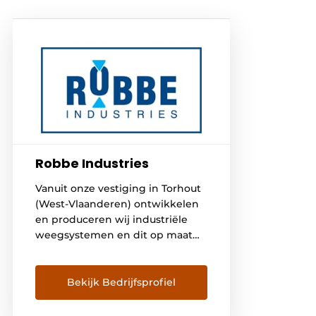
Robbe Industries
Vanuit onze vestiging in Torhout
(West-Vlaanderen) ontwikkelen
en produceren wij industriële
weegsystemen en dit op maat
van de klant. ENGINEERING Wij
ontwerpen alle weegsystemen
in-house. PRODUCTIE Wij
Bekijk Bedrijfsprofiel
beschikken over de nodige
productie ateliers voor zowel