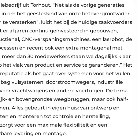
ebedrijf uit Torhout. “Net als de vorige generaties
ks in om het geesteskind van onze betovergrootvader
 te versterken”, luidt het bij de huidige zaakvoerders
t er al jaren continu geïnvesteerd in gebouwen,
ctiehal, CNC-verspaningsmachines, een lasrobot, de
processen en recent ook een extra montagehal met
 meer dan 30 medewerkers staan we dagelijks klaar
 het vlak van product en service te garanderen.” Het
 reputatie als het gaat over systemen voor het vullen
big bag vulsystemen, doorstroomwegers, industriële
voor vrachtwagens en andere voertuigen. De firma
elijk- en bovengrondse weegbruggen, maar ook half-
men. Alles gebeurt in eigen huis: van ontwerp en
sten en monteren tot controle en herstelling,
zorgt voor een maximale flexibiliteit en een
bare levering en montage.