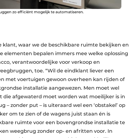
uggen zo efficiënt mogelijk te automatiseren.
de klant, waar we de beschikbare ruimte bekijken en
 Die elementen bepalen immers mee welke oplossing
acco, verantwoordelijke voor verkoop en
egbruggen, toe. “Wil de eindklant liever een
n met voertuigen gewoon overheen kan rijden of
jkgrondse installatie aangewezen. Men moet wel
die afgewaterd moet worden wat moeilijker is in
 zonder put – is uiteraard wel een ‘obstakel’ op
er om te zien of de wagens juist staan én is
kbare ruimte voor een bovengrondse installatie te
ken weegbrug zonder op- en afritten voor. In