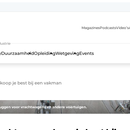
Magazines
Podcasts
Video’s
anmelding
ustrie
y
Duurzaamheid
Opleiding
Wetgeving
Events
oop je best bij een vakman
ruggen voor vrachtwagens en andere voertuigen.