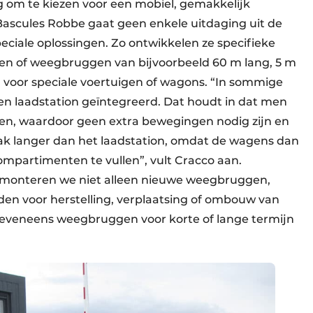
g om te kiezen voor een mobiel, gemakkelijk
Bascules Robbe gaat geen enkele uitdaging uit de
eciale oplossingen. Zo ontwikkelen ze specifieke
ngen of weegbruggen van bijvoorbeeld 60 m lang, 5 m
 voor speciale voertuigen of wagons. “In sommige
n laadstation geïntegreerd. Dat houdt in dat men
gen, waardoor geen extra bewegingen nodig zijn en
ak langer dan het laadstation, omdat de wagens dan
ompartimenten te vullen”, vult Cracco aan.
monteren we niet alleen nieuwe weegbruggen,
n voor herstelling, verplaatsing of ombouw van
n eveneens weegbruggen voor korte of lange termijn