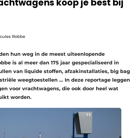
chtwagens koop je best bij
scules Robbe
den hun weg in de meest uiteenlopende
be is al meer dan 175 jaar gespecialiseerd in
len van liquide stoffen, afzakinstallaties, big bag
triële weegtoestellen … In deze reportage leggen
en voor vrachtwagens, die ook door heel wat
uikt worden.