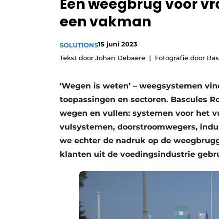
Een weegbrug voor vra
Privacy / Cookie statement
een vakman
Vacature aanmelden
Vacatures
15 juni 2023
SOLUTIONS
Tekst door Johan Debaere
Fotografie door Ba
Video’s
‘Wegen is weten’ – weegsystemen vin
toepassingen en sectoren. Bascules Rob
wegen en vullen: systemen voor het vul
vulsystemen, doorstroomwegers, indus
we echter de nadruk op de weegbrugg
klanten uit de voedingsindustrie gebr