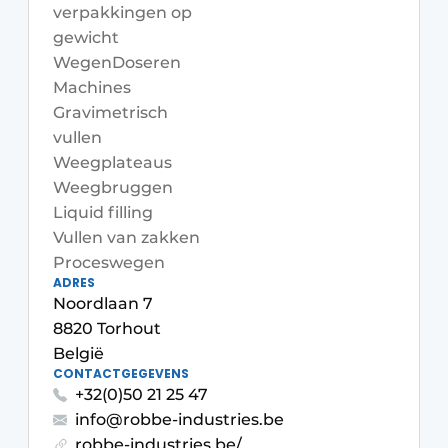
verpakkingen op
Privacy / Cookie statement
gewicht
Vacature aanmelden
Wegen
Doseren
Machines
Vacatures
Gravimetrisch
Video’s
vullen
Weegplateaus
Weegbruggen
Liquid filling
Vullen van zakken
Proceswegen
ADRES
Noordlaan 7
8820 Torhout
België
CONTACTGEGEVENS
+32(0)50 21 25 47
info@robbe-industries.be
robbe-industries.be/