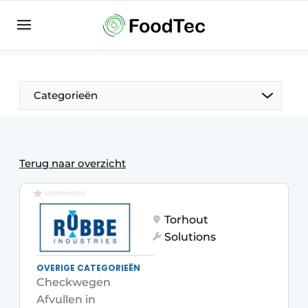
Aanmelden
Algemene voorwaarden
Bedrijven
Aanmelden
Bedankt voor de aanmelding
Categorieën
Bedrijven
Contact
Direct contact
Terug naar overzicht
Eigen content aanleveren
GESPONSORD
Evenement aanmelden
Torhout
Home
Solutions
Meest gelezen
OVERIGE CATEGORIEËN
Nieuwsbrief
Checkwegen
Afvullen in
Podcasts