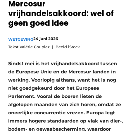
Mercosur
Privacy / Cookie statement
vrijhandelsakkoord: wel of
Vacature aanmelden
geen goed idee
Vacatures
Video’s
24 juni 2026
WETGEVING
Tekst Valérie Couplez | Beeld iStock
Sinds1 mei is het vrijhandelsakkoord tussen
de Europese Unie en de Mercosur landen in
werking. Voorlopig althans, want het is nog
niet goedgekeurd door het Europese
Parlement. Vooral de boeren lieten de
afgelopen maanden van zich horen, omdat ze
oneerlijke concurrentie vrezen. Europa legt
immers hogere standaarden op vlak van dier-,
bodem- en gewasbescherming, waardoor