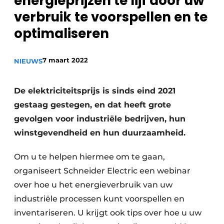
energieprijzen te lijf door uw
Privacy / Cookie statement
verbruik te voorspellen en te
Vacature aanmelden
optimaliseren
Vacatures
7 maart 2022
NIEUWS
Video’s
De elektriciteitsprijs is sinds eind 2021
gestaag gestegen, en dat heeft grote
gevolgen voor industriële bedrijven, hun
winstgevendheid en hun duurzaamheid.
Om u te helpen hiermee om te gaan,
organiseert Schneider Electric een webinar
over hoe u het energieverbruik van uw
industriële processen kunt voorspellen en
inventariseren. U krijgt ook tips over hoe u uw