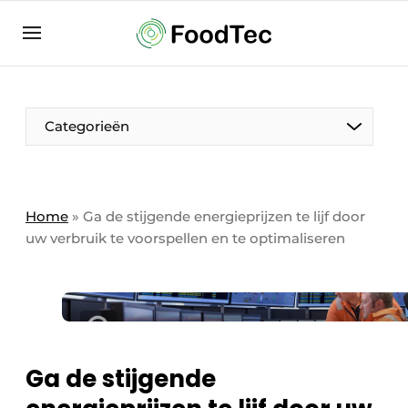
Aanmelden
Algemene voorwaarden
Bedrijven
Aanmelden
Bedankt voor de aanmelding
Categorieën
Bedrijven
Contact
Direct contact
Home
»
Ga de stijgende energieprijzen te lijf door
uw verbruik te voorspellen en te optimaliseren
Eigen content aanleveren
Evenement aanmelden
Home
Meest gelezen
Nieuwsbrief
Ga de stijgende
Podcasts