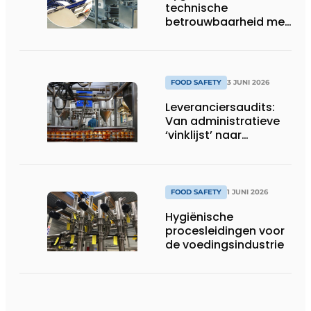
technische
betrouwbaarheid met
stip op één
FOOD SAFETY
3 JUNI 2026
Leveranciersaudits:
Van administratieve
‘vinklijst’ naar
strategisch
stuurinstrument
FOOD SAFETY
1 JUNI 2026
Hygiënische
procesleidingen voor
de voedingsindustrie