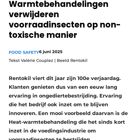
Warmtebehandelingen
Privacy / Cookie statement
verwijderen
Vacature aanmelden
voorraadinsecten op non-
Vacatures
toxische manier
Video’s
6 juni 2025
FOOD SAFETY
Tekst Valérie Couplez | Beeld Rentokil
Rentokil viert dit jaar zijn 100e verjaardag.
Klanten genieten dus van een eeuw lang
ervaring in ongediertebestrijding. Ervaring
die het bedrijf ook inzet om te blijven
innoveren. Een mooi voorbeeld daarvan is de
Heat-warmtebehandeling die het sinds kort
inzet in de voedingsindustrie om
voorraadinsecten te bestrijden.