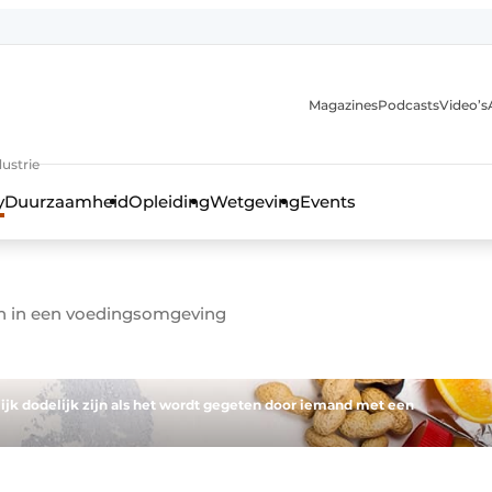
Magazines
Podcasts
Video’s
anmelding
ustrie
y
Duurzaamheid
Opleiding
Wetgeving
Events
n in een voedingsomgeving
jk dodelijk zijn als het wordt gegeten door iemand met een