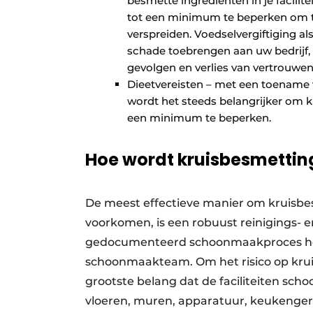
besmette ingrediënten in je facili
tot een minimum te beperken om te
verspreiden. Voedselvergiftiging al
schade toebrengen aan uw bedrijf, 
gevolgen en verlies van vertrouwen
Dieetvereisten – met een toename 
wordt het steeds belangrijker om k
een minimum te beperken.
Hoe wordt kruisbesmetti
De meest effectieve manier om kruisbesm
voorkomen, is een robuust reinigings- e
gedocumenteerd schoonmaakproces hebt
schoonmaakteam. Om het risico op kruis
grootste belang dat de faciliteiten sc
vloeren, muren, apparatuur, keukenger