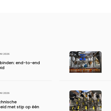
UNI 2026
rbinden: end-to-end
eid
UNI 2026
chnische
id met stip op één