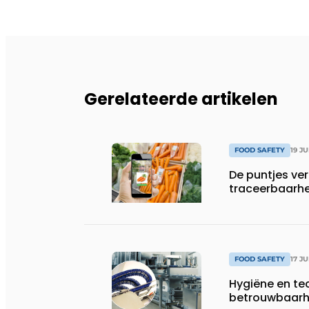
Gerelateerde artikelen
FOOD SAFETY
19 J
De puntjes ve
traceerbaarh
FOOD SAFETY
17 J
Hygiëne en te
betrouwbaarhe