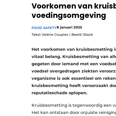
Voorkomen van kruisb
Privacy / Cookie statement
voedingsomgeving
Vacature aanmelden
Vacatures
8 januari 2025
FOOD SAFETY
Video’s
Tekst Valérie Couplez | Beeld iStock
Het voorkomen van kruisbesmetting in
vitaal belang. Kruisbesmetting van all
gegeten door iemand met een voedsela
voedsel overgedragen ziekten veroorz
veganisme is ook essentieel om rekenin
kruisbesmetting heeft veroorzaakt door
reputatieschade oplopen.
Kruisbesmetting is tegenwoordig een va
Het kan ontstaan door onjuiste reinigi