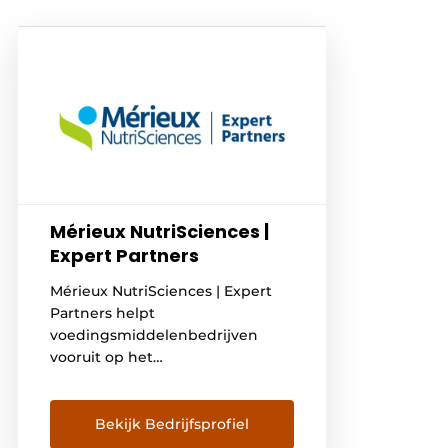
Mérieux NutriSciences |
Expert Partners
Mérieux NutriSciences | Expert
Partners helpt
voedingsmiddelenbedrijven
vooruit op het
gebied van kwaliteit,
voedselveiligheid en
duurzaamheid. Als partner
Bekijk Bedrijfsprofiel
combineren we inhoudelijke