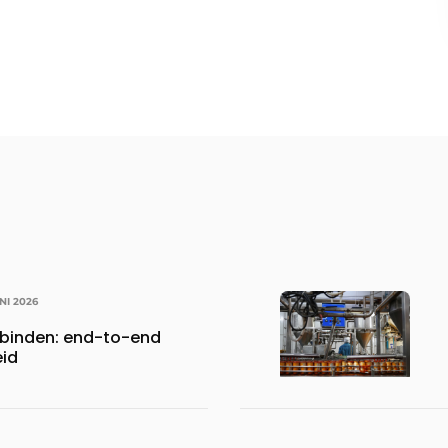
UNI 2026
rbinden: end-to-end
eid