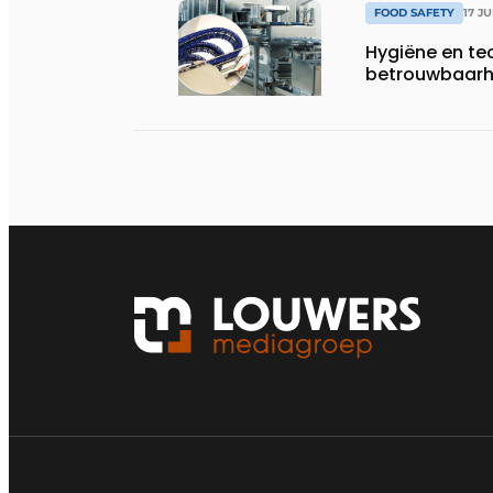
FOOD SAFETY
17 J
Hygiëne en te
betrouwbaarhe