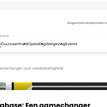
Magazines
Podcasts
Video’s
anmelding
ustrie
y
Duurzaamheid
Opleiding
Wetgeving
Events
amechanger voor voedselveiligheid
tabase: Een gamechanger