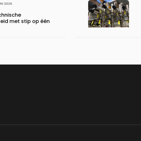
UNI 2026
chnische
id met stip op één