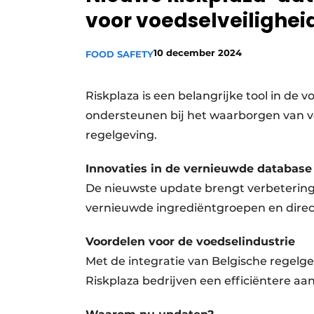
voor voedselveilighei
Privacy / Cookie statement
Vacature aanmelden
10 december 2024
FOOD SAFETY
Vacatures
Video’s
Riskplaza is een belangrijke tool in de 
ondersteunen bij het waarborgen van vo
regelgeving.
Innovaties in de vernieuwde database
De nieuwste update brengt verbeteringe
vernieuwde ingrediëntgroepen en direc
Voordelen voor de voedselindustrie
Met de integratie van Belgische regelge
Riskplaza bedrijven een efficiëntere aa