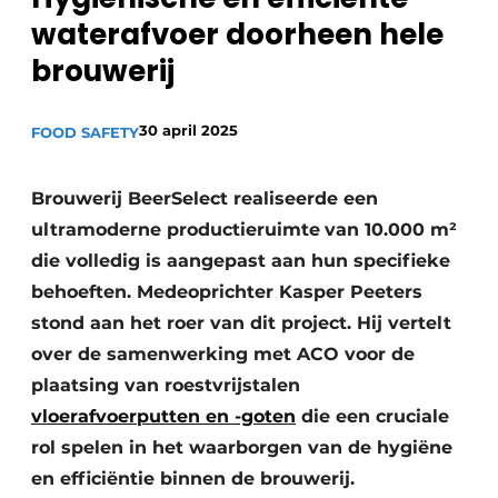
waterafvoer doorheen hele
Privacy / Cookie statement
brouwerij
Vacature aanmelden
Vacatures
30 april 2025
FOOD SAFETY
Video’s
Brouwerij BeerSelect realiseerde een
ultramoderne productieruimte
van 10.000 m²
die volledig is aangepast aan hun specifieke
behoeften. Medeoprichter Kasper Peeters
stond aan het roer van dit project. Hij vertelt
over de samenwerking met ACO voor de
plaatsing van roestvrijstalen
vloerafvoerputten en -goten
die een cruciale
rol spelen in het waarborgen van de hygiëne
en efficiëntie binnen de brouwerij.