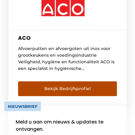
ACO
Afvoerputten en afvoergoten uit inox voor
grootkeukens en voedingsindustrie
Veiligheid, hygiëne en functionaliteit ACO is
een specialist in hygiënische
afwateringssystemen voor de
voedingsindustrie. Met hoogwaardige
roestvrijstalen afvoerputten en -goten zorgt
Bekijk Bedrijfsprofiel
ACO voor een efficiënte productieomgeving,
waarbij veiligheid, hygiëne en
NIEUWSBRIEF
functionaliteit centraal staan. Onze
HygieneFirst-filosofie vertegenwoordigt
Meld u aan om nieuws & updates te
onze betrokkenheid om afvoerputten en -
goten te leveren die over ultieme
ontvangen.
hygiënische […]