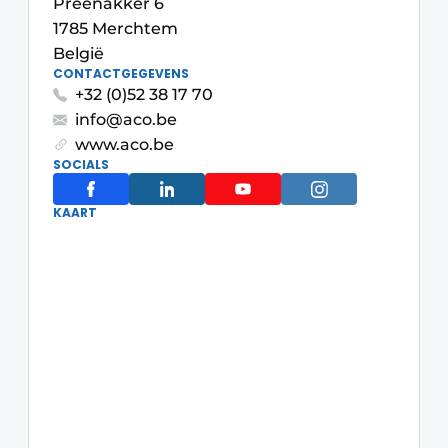
Preenakker 6
Privacy / Cookie statement
1785 Merchtem
België
Vacature aanmelden
CONTACTGEGEVENS
Vacatures
+32 (0)52 38 17 70
info@aco.be
Video’s
www.aco.be
SOCIALS
KAART