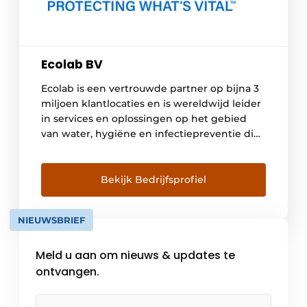
Ecolab BV
Ecolab is een vertrouwde partner op bijna 3
miljoen klantlocaties en is wereldwijd leider
in services en oplossingen op het gebied
van water, hygiëne en infectiepreventie die
mensen en cruciale hulpbronnen
beschermen. Wereldwijd kiezen klanten in
de sectoren voedsel, gezondheidszorg,
Bekijk Bedrijfsprofiel
horeca en industrie voor de veelzijdige
oplossingen, op gegevens gebaseerde
NIEUWSBRIEF
inzichten en gepersonaliseerde service van
[…]
Meld u aan om nieuws & updates te
ontvangen.