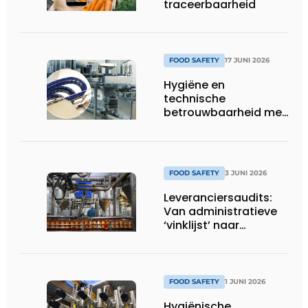
traceerbaarheid
FOOD SAFETY
17 JUNI 2026
Hygiëne en
technische
betrouwbaarheid met
stip op één
FOOD SAFETY
3 JUNI 2026
Leveranciersaudits:
Van administratieve
‘vinklijst’ naar
strategisch
stuurinstrument
FOOD SAFETY
1 JUNI 2026
Hygiënische