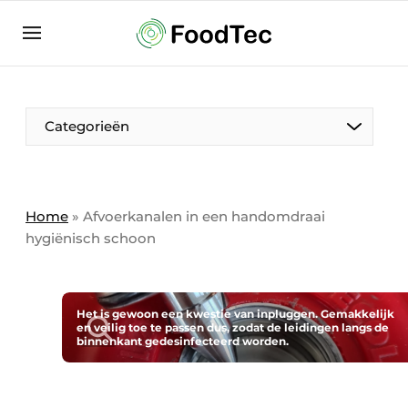
Aanmelden
Algemene voorwaarden
Bedrijven
Aanmelden
Bedankt voor de aanmelding
Categorieën
Bedrijven
Contact
Direct contact
Home
»
Afvoerkanalen in een handomdraai
hygiënisch schoon
Eigen content aanleveren
Evenement aanmelden
Home
Het is gewoon een kwestie van inpluggen. Gemakkelijk
en veilig toe te passen dus, zodat de leidingen langs de
Meest gelezen
binnenkant gedesinfecteerd worden.
Nieuwsbrief
Podcasts