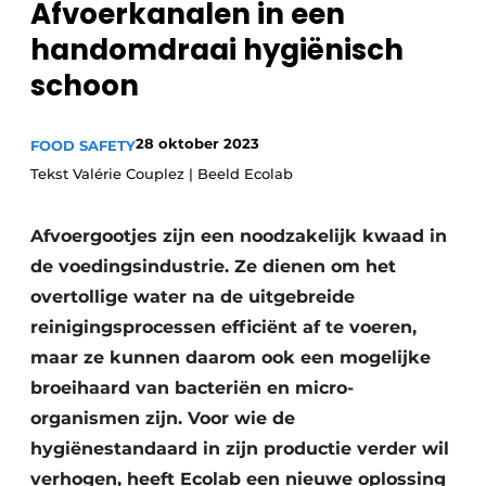
Afvoerkanalen in een
Privacy / Cookie statement
handomdraai hygiënisch
Vacature aanmelden
schoon
Vacatures
Video’s
28 oktober 2023
FOOD SAFETY
Tekst Valérie Couplez | Beeld Ecolab
Afvoergootjes zijn een noodzakelijk kwaad in
de voedingsindustrie. Ze dienen om het
overtollige water na de uitgebreide
reinigingsprocessen efficiënt af te voeren,
maar ze kunnen daarom ook een mogelijke
broeihaard van bacteriën en micro-
organismen zijn. Voor wie de
hygiënestandaard in zijn productie verder wil
verhogen, heeft Ecolab een nieuwe oplossing