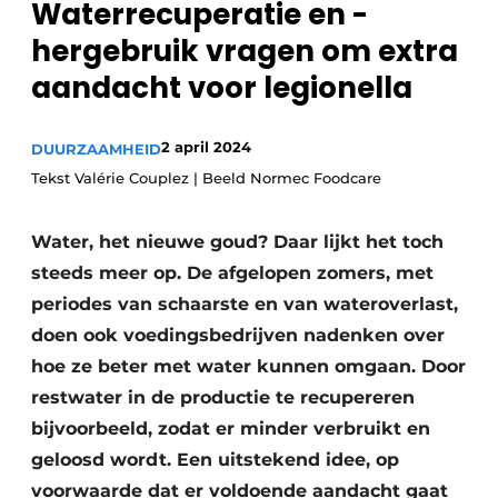
Waterrecuperatie en -
Privacy / Cookie statement
hergebruik vragen om extra
Vacature aanmelden
aandacht voor legionella
Vacatures
Video’s
2 april 2024
DUURZAAMHEID
Tekst Valérie Couplez | Beeld Normec Foodcare
Water, het nieuwe goud? Daar lijkt het toch
steeds meer op. De afgelopen zomers, met
periodes van schaarste en van wateroverlast,
doen ook voedingsbedrijven nadenken over
hoe ze beter met water kunnen omgaan. Door
restwater in de productie te recupereren
bijvoorbeeld, zodat er minder verbruikt en
geloosd wordt. Een uitstekend idee, op
voorwaarde dat er voldoende aandacht gaat