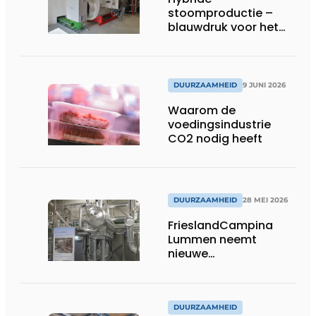
stoomproductie –
blauwdruk voor het
moderne ketelhuis
DUURZAAMHEID
9 JUNI 2026
Waarom de
voedingsindustrie
CO2 nodig heeft
DUURZAAMHEID
28 MEI 2026
FrieslandCampina
Lummen neemt
nieuwe
ijswaterinstallatie in
gebruik
DUURZAAMHEID