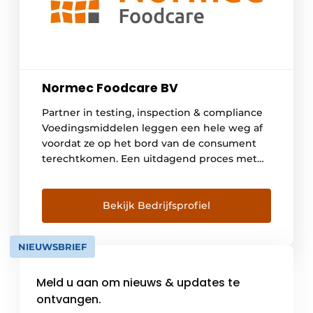
Normec Foodcare BV
Partner in testing, inspection & compliance
Voedingsmiddelen leggen een hele weg af
voordat ze op het bord van de consument
terechtkomen. Een uitdagend proces met
veel kritische punten. Of het nu gaat om
analyses, advies, smaak- en
kwaliteitsmonitoring of digitalisering. Als
Bekijk Bedrijfsprofiel
kennispartner in voedselveiligheid,
productkwaliteit en smaak ontzorgen we je
NIEUWSBRIEF
met een breed pakket aan […]
Meld u aan om nieuws & updates te
ontvangen.