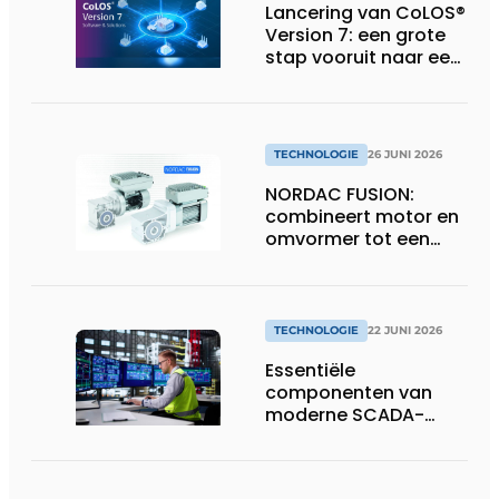
Lancering van CoLOS®
Version 7: een grote
stap vooruit naar een
toekomstbestendige,
veilige en complete
softwaresuite voor
industriële
TECHNOLOGIE
26 JUNI 2026
codeerprocessen
NORDAC FUSION:
combineert motor en
omvormer tot een
compacte
hoogvermogen-
eenheid
TECHNOLOGIE
22 JUNI 2026
Essentiële
componenten van
moderne SCADA-
technologie