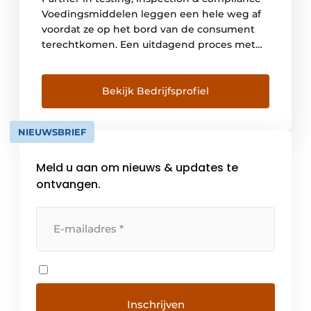
Voedingsmiddelen leggen een hele weg af
voordat ze op het bord van de consument
terechtkomen. Een uitdagend proces met
veel kritische punten. Of het nu gaat om
analyses, advies, smaak- en
kwaliteitsmonitoring of digitalisering. Als
Bekijk Bedrijfsprofiel
kennispartner in voedselveiligheid,
productkwaliteit en smaak ontzorgen we je
NIEUWSBRIEF
met een breed pakket aan […]
Meld u aan om nieuws & updates te
ontvangen.