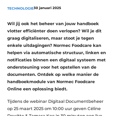
Privacy / Cookie statement
30 januari 2025
TECHNOLOGIE
Vacature aanmelden
Vacatures
Wil jij ook het beheer van jouw handboek
vlotter efficiënter doen verlopen? Wil je dit
Video’s
graag digitaliseren, maar stoot je tegen
enkele uitdagingen? Normec Foodcare kan
helpen via automatische structuur, linken en
notificaties binnen een digitaal systeem met
ondersteuning voor het opstellen van de
documenten. Ontdek op welke manier de
handboekmodule van Normec Foodcare
Online een oplossing biedt.
Tijdens de webinar Digitaal Documentbeheer
op 25 maart 2025 om 10:00 uur geven Céline
Dewitte & Tamara Kee in 30 minuten een live