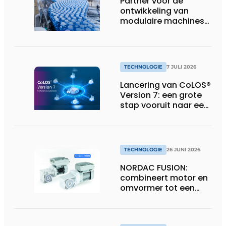
Partner voor de
ontwikkeling van
modulaire machines
in de
voedingsindustrie
TECHNOLOGIE
7 JULI 2026
Lancering van CoLOS®
Version 7: een grote
stap vooruit naar een
toekomstbestendige,
veilige en complete
softwaresuite voor
industriële
TECHNOLOGIE
26 JUNI 2026
codeerprocessen
NORDAC FUSION:
combineert motor en
omvormer tot een
compacte
hoogvermogen-
eenheid