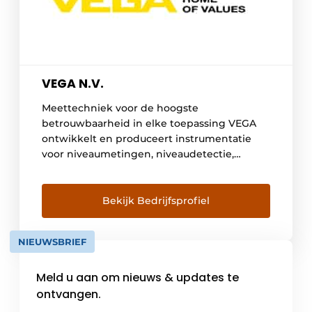
VEGA N.V.
Meettechniek voor de hoogste
betrouwbaarheid in elke toepassing VEGA
ontwikkelt en produceert instrumentatie
voor niveaumetingen, niveaudetectie,
druk en software voor het aansluiten op
besturingssystemen. Productie processen
worden tegenwoordig steeds complexer,
Bekijk Bedrijfsprofiel
daarom is het belangrijk dat de
meettechnieken die worden gebruikt
NIEUWSBRIEF
worden ter controle en om de processen te
monitoren, steeds eenvoudiger en
Meld u aan om nieuws & updates te
intuïtiever worden. Voor VEGA is deze […]
ontvangen.