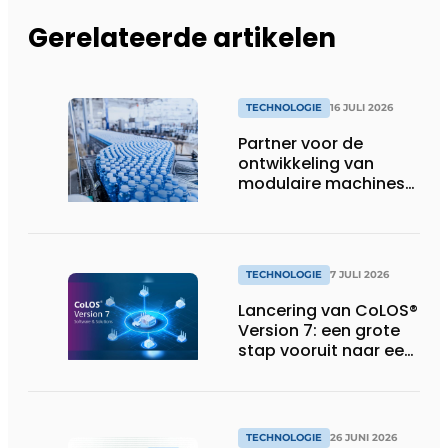
Gerelateerde artikelen
TECHNOLOGIE
16 JULI 2026
Partner voor de
ontwikkeling van
modulaire machines
in de
voedingsindustrie
TECHNOLOGIE
7 JULI 2026
Lancering van CoLOS®
Version 7: een grote
stap vooruit naar een
toekomstbestendige,
veilige en complete
softwaresuite voor
industriële
TECHNOLOGIE
26 JUNI 2026