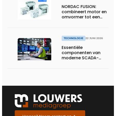
codeerprocessen
NORDAC FUSION:
combineert motor en
omvormer tot een
compacte
hoogvermogen-
eenheid
TECHNOLOGIE
22 JUNI 2026
Essentiële
componenten van
moderne SCADA-
technologie