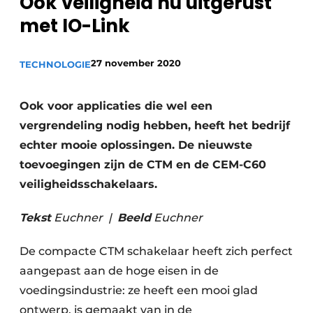
Ook veiligheid nu uitgerust
Privacy / Cookie statement
met IO-Link
Vacature aanmelden
Vacatures
27 november 2020
TECHNOLOGIE
Video’s
Ook voor applicaties die wel een
vergrendeling nodig hebben, heeft het bedrijf
echter mooie oplossingen. De nieuwste
toevoegingen zijn de CTM en de CEM-C60
veiligheidsschakelaars.
Tekst
Euchner |
Beeld
Euchner
De compacte CTM schakelaar heeft zich perfect
aangepast aan de hoge eisen in de
voedingsindustrie: ze heeft een mooi glad
ontwerp, is gemaakt van in de