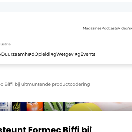
Magazines
Podcasts
Video’s
anmelding
ustrie
y
Duurzaamheid
Opleiding
Wetgeving
Events
 Biffi bij uitmuntende productcodering
eunt Formec Biffi bij