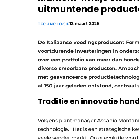
uitmuntende product
Privacy / Cookie statement
Vacature aanmelden
12 maart 2026
TECHNOLOGIE
Vacatures
Video’s
De Italiaanse voedingsproducent Forme
voortdurende investeringen in onderz
over een portfolio van meer dan honde
diverse smeerbare producten. Ambach
met geavanceerde productietechnologie
al 150 jaar geleden ontstond, centraal
Traditie en innovatie han
Volgens plantmanager Ascanio Montani v
technologie. “Het is een strategische
veeleisender markt. Onze evolutie wordt