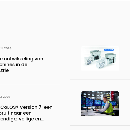
ULI 2026
e ontwikkeling van
hines in de
trie
LI 2026
 CoLOS® Version 7: een
oruit naar een
ndige, veilige en
waresuite voor