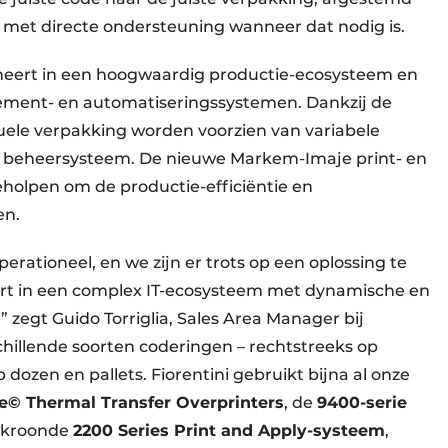
– met directe ondersteuning wanneer dat nodig is.
neert in een hoogwaardig productie-ecosysteem en
ment- en automatiseringssystemen. Dankzij de
iduele verpakking worden voorzien van variabele
et beheersysteem. De nieuwe Markem-Imaje print- en
eholpen om de productie-efficiëntie en
en.
operationeel, en we zijn er trots op een oplossing te
ert in een complex IT-ecosysteem met dynamische en
zegt Guido Torriglia, Sales Area Manager bij
hillende soorten coderingen – rechtstreeks op
dozen en pallets. Fiorentini gebruikt bijna al onze
e© Thermal Transfer Overprinters
, de
9400-serie
ekroonde
2200 Series Print and Apply-systeem
,