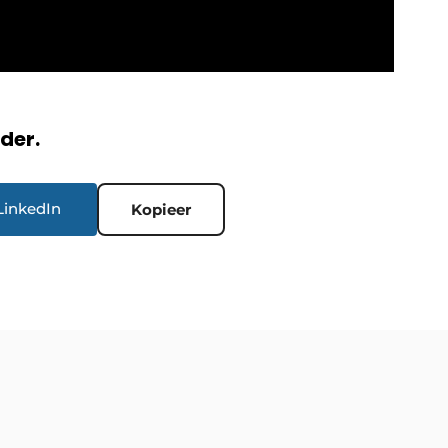
rder.
LinkedIn
Kopieer