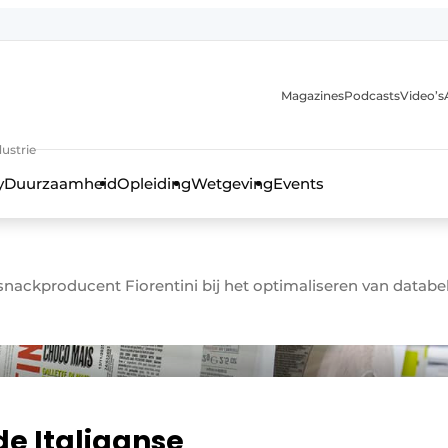
Magazines
Podcasts
Video’s
anmelding
ustrie
y
Duurzaamheid
Opleiding
Wetgeving
Events
snackproducent Fiorentini bij het optimaliseren van datab
e Italiaanse