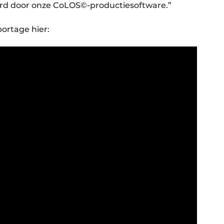
erd door onze CoLOS©-productiesoftware.”
portage hier: