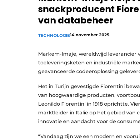
snackproducent Fioren
Privacy / Cookie statement
van databeheer
Vacature aanmelden
Vacatures
14 november 2025
TECHNOLOGIE
Video’s
Markem-Imaje, wereldwijd leverancier 
toeleveringsketen en industriële marke
geavanceerde codeeroplossing geleverd 
Het in Turijn gevestigde Fiorentini bew
van hoogwaardige producten, voortbou
Leonildo Fiorentini in 1918 oprichtte. Vie
marktleider in Italië op het gebied van
innovatie en aandacht voor de consume
“Vandaag zijn we een modern en voorui