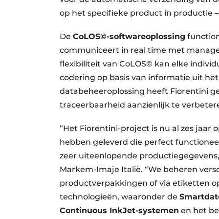
op het specifieke product in productie 
De
CoLOS©-softwareoplossing
functio
communiceert in real time met manage
flexibiliteit van CoLOS© kan elke indiv
codering op basis van informatie uit h
databeheeroplossing heeft Fiorentini g
traceerbaarheid aanzienlijk te verbeter
“Het Fiorentini-project is nu al zes jaar 
hebben geleverd die perfect functione
zeer uiteenlopende productiegegevens,” 
Markem-Imaje Italië. “We beheren versc
productverpakkingen of via etiketten op 
technologieën, waaronder de
Smartdat
Continuous InkJet-systemen
en het b