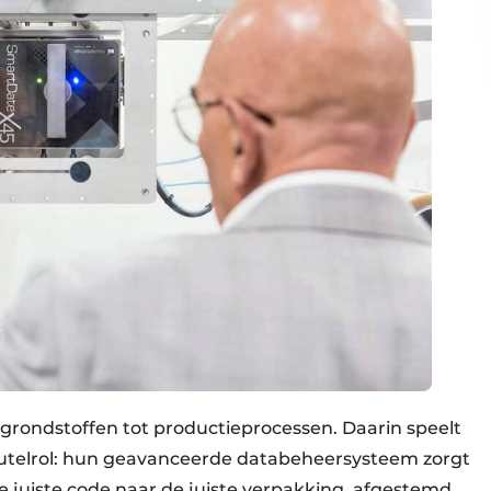
n grondstoffen tot productieprocessen. Daarin speelt
utelrol: hun geavanceerde databeheersysteem zorgt
 juiste code naar de juiste verpakking, afgestemd