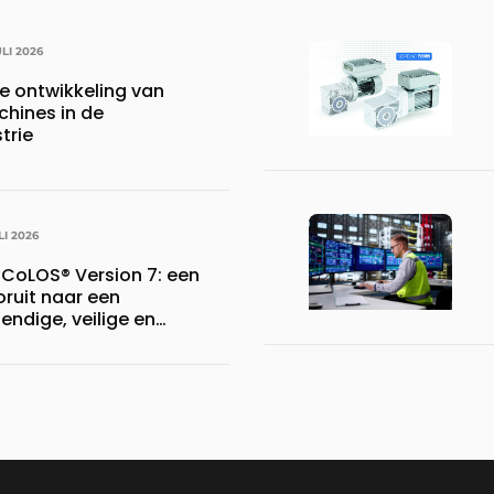
ULI 2026
e ontwikkeling van
hines in de
trie
LI 2026
 CoLOS® Version 7: een
oruit naar een
ndige, veilige en
waresuite voor
odeerprocessen