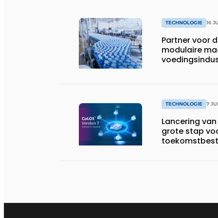
TECHNOLOGIE
16 J
Partner voor d
modulaire mac
voedingsindus
TECHNOLOGIE
7 JU
Lancering van
grote stap vo
toekomstbeste
complete soft
industriële c