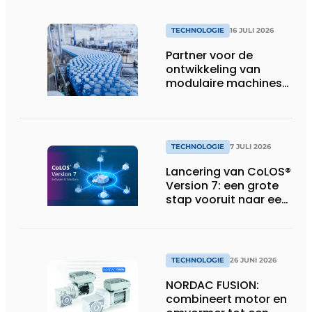
TECHNOLOGIE
16 JULI 2026
Partner voor de
ontwikkeling van
modulaire machines
in de
voedingsindustrie
TECHNOLOGIE
7 JULI 2026
Lancering van CoLOS®
Version 7: een grote
stap vooruit naar een
toekomstbestendige,
veilige en complete
softwaresuite voor
industriële
TECHNOLOGIE
26 JUNI 2026
codeerprocessen
NORDAC FUSION:
combineert motor en