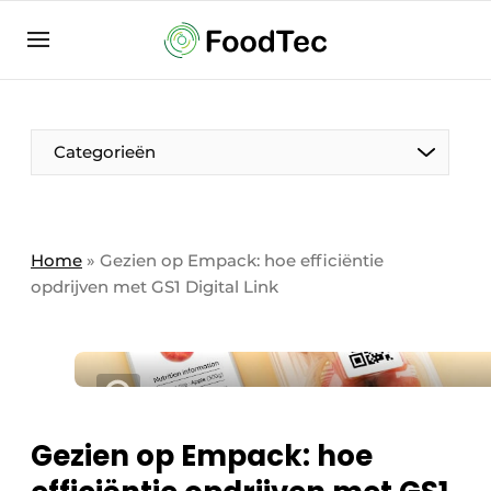
Aanmelden
Algemene voorwaarden
Bedrijven
Aanmelden
Bedankt voor de aanmelding
Categorieën
Bedrijven
Contact
Direct contact
Home
»
Gezien op Empack: hoe efficiëntie
opdrijven met GS1 Digital Link
Eigen content aanleveren
Evenement aanmelden
Home
Meest gelezen
Nieuwsbrief
Gezien op Empack: hoe
Podcasts