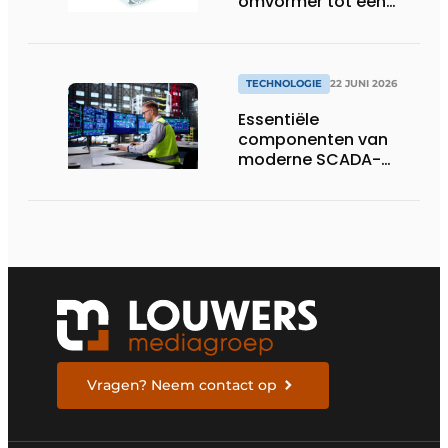
omvormer tot een
compacte
hoogvermogen-
eenheid
TECHNOLOGIE
22 JUNI 2026
Essentiële
componenten van
moderne SCADA-
technologie
Vragen? Neem contact op