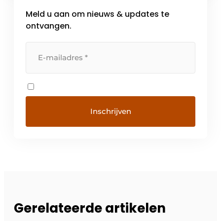
alle wetgevingen en eisen van
Meld u aan om nieuws & updates te
detailhandelaren, en op die manier het
terugroepen van […]
ontvangen.
Gerelateerde artikelen