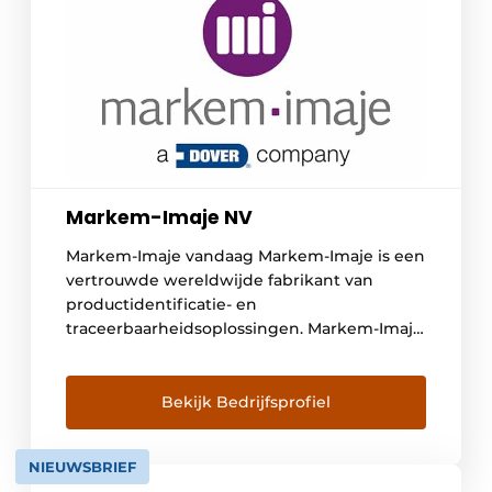
Markem-Imaje NV
Markem-Imaje vandaag Markem-Imaje is een
vertrouwde wereldwijde fabrikant van
productidentificatie- en
traceerbaarheidsoplossingen. Markem-Imaje
levert een volledig gamma van betrouwbare
en innovatieve inkjet-, thermo-transfer -,
laser-, print- en etiketteringssystemen
Bekijk Bedrijfsprofiel
toepassingen. Markem-Imaje biedt volledig
geïntegreerde oplossingen die voor
NIEUWSBRIEF
kwaliteit en veiligheid staan, voldoen aan