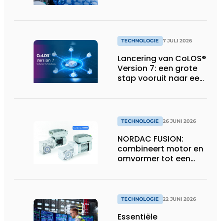
in de
voedingsindustrie
TECHNOLOGIE
7 JULI 2026
Lancering van CoLOS®
Version 7: een grote
stap vooruit naar een
toekomstbestendige,
veilige en complete
softwaresuite voor
industriële
TECHNOLOGIE
26 JUNI 2026
codeerprocessen
NORDAC FUSION:
combineert motor en
omvormer tot een
compacte
hoogvermogen-
eenheid
TECHNOLOGIE
22 JUNI 2026
Essentiële