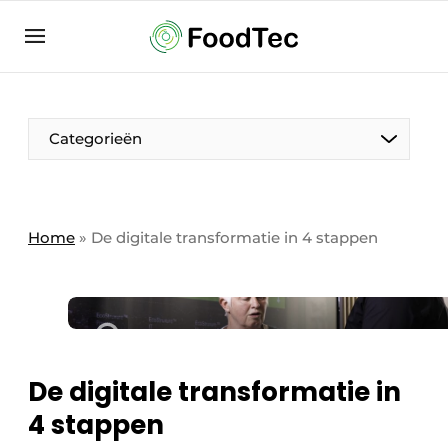
Aanmelden
Algemene voorwaarden
Bedrijven
Aanmelden
Bedankt voor de aanmelding
Categorieën
Bedrijven
Contact
Direct contact
Home
»
De digitale transformatie in 4 stappen
Eigen content aanleveren
Evenement aanmelden
Home
Meest gelezen
De digitale transformatie in
Nieuwsbrief
4 stappen
Podcasts