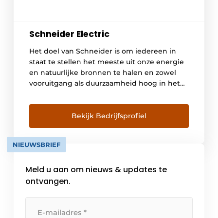
Schneider Electric
Het doel van Schneider is om iedereen in
staat te stellen het meeste uit onze energie
en natuurlijke bronnen te halen en zowel
vooruitgang als duurzaamheid hoog in het
vaandel te dragen. We noemen dit Life Is On.
Onze missie is om uw digitale partner te zijn
voor duurzaamheid en efficiëntie. We
Bekijk Bedrijfsprofiel
stimuleren digitale transformatie […]
NIEUWSBRIEF
Meld u aan om nieuws & updates te
ontvangen.