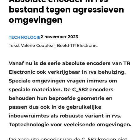
bestand tegen agressieven
Privacy / Cookie statement
omgevingen
Vacature aanmelden
Vacatures
2 november 2023
TECHNOLOGIE
Video’s
Tekst Valérie Couplez | Beeld TR Electronic
Vanaf nu is de serie absolute encoders van TR
Electronic ook verkrijgbaar in rvs behuizing.
Speciale omgevingen vragen immers om
speciale materialen. De C_582 encoders
behouden hun beproefde geometrie en
passen dus ook in de gebruikelijke
inbouwruimtes als robuuste variant in rvs.
Toptechnologie voor veeleisende omgevingen.
De absolute encoder van de C_582 kregen niet