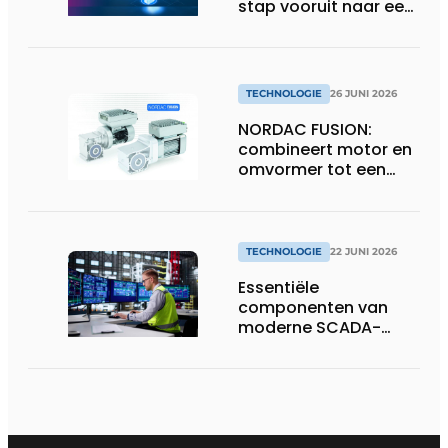
stap vooruit naar een
toekomstbestendige,
veilige en complete
softwaresuite voor
industriële
TECHNOLOGIE
26 JUNI 2026
codeerprocessen
NORDAC FUSION:
combineert motor en
omvormer tot een
compacte
hoogvermogen-
eenheid
TECHNOLOGIE
22 JUNI 2026
Essentiële
componenten van
moderne SCADA-
technologie