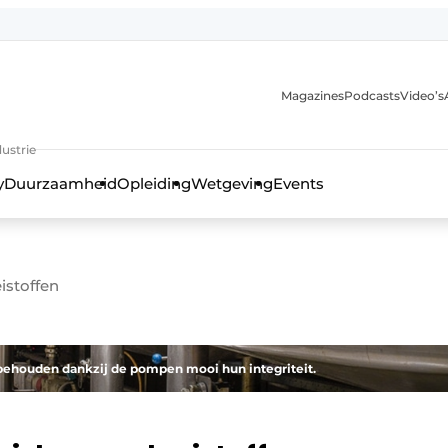
Magazines
Podcasts
Video’s
anmelding
ustrie
y
Duurzaamheid
Opleiding
Wetgeving
Events
istoffen
behouden dankzij de pompen mooi hun integriteit.