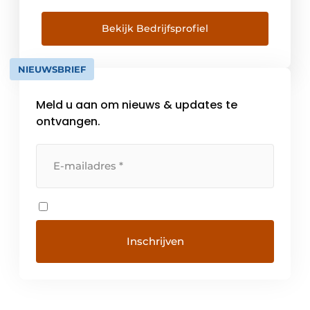
petrochemie & raffinaderij, … Om in elk
proces en in elke situatie de best mogelijke
Bekijk Bedrijfsprofiel
oplossing te kunnen aanbieden, versterken
we ons ruim aanbod aan producten met een
NIEUWSBRIEF
volledig dienstenpakket. […]
Meld u aan om nieuws & updates te
ontvangen.