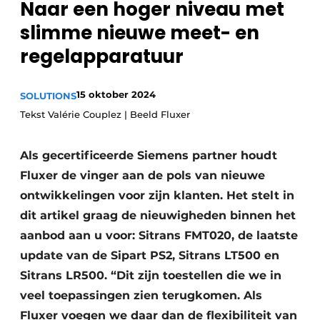
Naar een hoger niveau met
Privacy / Cookie statement
slimme nieuwe meet- en
Vacature aanmelden
regelapparatuur
Vacatures
Video’s
15 oktober 2024
SOLUTIONS
Tekst Valérie Couplez | Beeld Fluxer
Als gecertificeerde Siemens partner houdt
Fluxer de vinger aan de pols van nieuwe
ontwikkelingen voor zijn klanten. Het stelt in
dit artikel graag de nieuwigheden binnen het
aanbod aan u voor: Sitrans FMT020, de laatste
update van de Sipart PS2, Sitrans LT500 en
Sitrans LR500. “Dit zijn toestellen die we in
veel toepassingen zien terugkomen. Als
Fluxer voegen we daar dan de flexibiliteit van