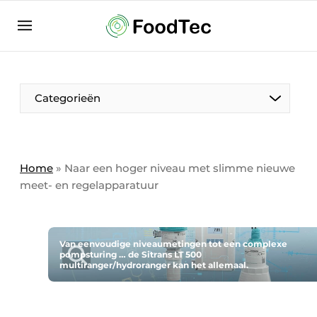
Aanmelden
Algemene voorwaarden
Bedrijven
Aanmelden
Bedankt voor de aanmelding
Categorieën
Bedrijven
Contact
Direct contact
Home
»
Naar een hoger niveau met slimme nieuwe
meet- en regelapparatuur
Eigen content aanleveren
Evenement aanmelden
Home
Van eenvoudige niveaumetingen tot een complexe
pompsturing … de Sitrans LT 500
Meest gelezen
multiranger/hydroranger kan het allemaal.
Nieuwsbrief
Podcasts