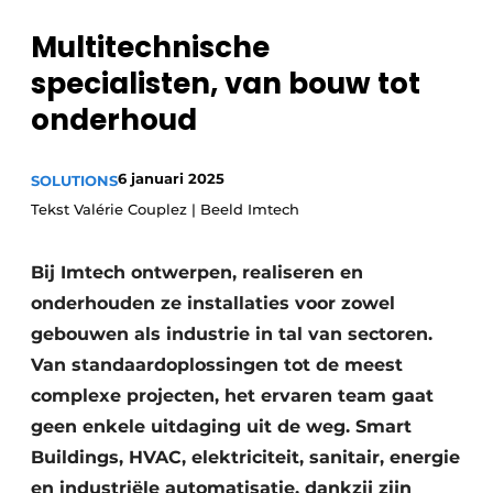
Privacy / Cookie statement
Multitechnische
Vacature aanmelden
specialisten, van bouw tot
Vacatures
onderhoud
Video’s
6 januari 2025
SOLUTIONS
Tekst Valérie Couplez | Beeld Imtech
Bij Imtech ontwerpen, realiseren en
onderhouden ze installaties voor zowel
gebouwen als industrie in tal van sectoren.
Van standaardoplossingen tot de meest
complexe projecten, het ervaren team gaat
geen enkele uitdaging uit de weg. Smart
Buildings, HVAC, elektriciteit, sanitair, energie
en industriële automatisatie, dankzij zijn