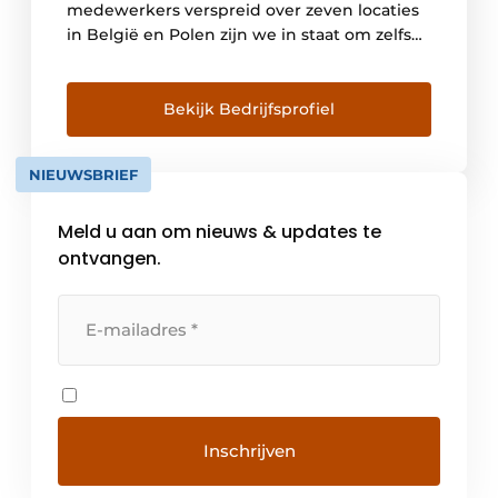
medewerkers verspreid over zeven locaties
in België en Polen zijn we in staat om zelfs
de meest uitdagende projecten te
realiseren. Als onderdeel van Cordeel Groep
kunt u bovendien ook bij ons terecht voor
Bekijk Bedrijfsprofiel
tal van aanvullende diensten en
oplossingen. Multi-technical experts Met […]
NIEUWSBRIEF
Meld u aan om nieuws & updates te
ontvangen.