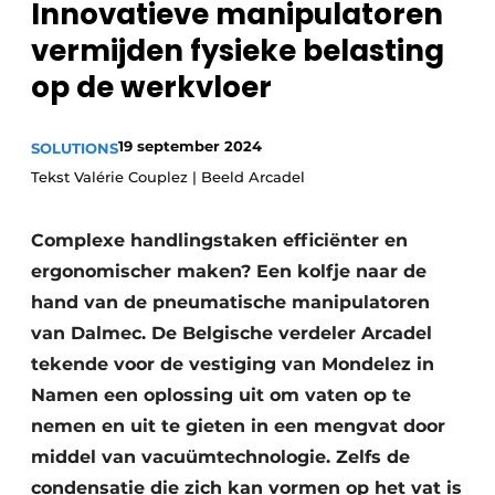
Innovatieve manipulatoren
Privacy / Cookie statement
vermijden fysieke belasting
Vacature aanmelden
op de werkvloer
Vacatures
Video’s
19 september 2024
SOLUTIONS
Tekst Valérie Couplez | Beeld Arcadel
Complexe handlingstaken efficiënter en
ergonomischer maken? Een kolfje naar de
hand van de pneumatische manipulatoren
van Dalmec. De Belgische verdeler Arcadel
tekende voor de vestiging van Mondelez in
Namen een oplossing uit om vaten op te
nemen en uit te gieten in een mengvat door
middel van vacuümtechnologie. Zelfs de
condensatie die zich kan vormen op het vat is