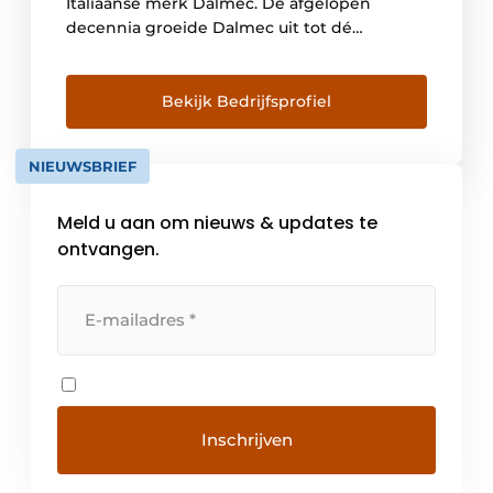
Italiaanse merk Dalmec. De afgelopen
decennia groeide Dalmec uit tot dé
wereldwijde marktleider voor deze
bijzondere toestellen. Vanuit onze thuisbasis
in Roeselare bedienen we het hele land. We
Bekijk Bedrijfsprofiel
zijn voor Dalmec de exclusieve verdeler van
pneumatische manipulatoren in België.
NIEUWSBRIEF
Onder onze klanten […]
Meld u aan om nieuws & updates te
ontvangen.