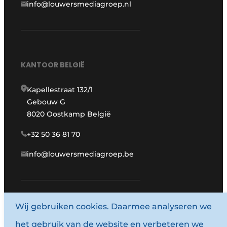
info@louwersmediagroep.nl
KANTOOR BELGIË
Kapellestraat 132/1
Gebouw G
8020 Oostkamp België
+32 50 36 81 70
info@louwersmediagroep.be
Wij gebruiken cookies. Daarmee analyseren we
www.louwersmediagroep.com
het gebruik van de website en verbeteren we
© 1987 - 2026 Louwersmediagroep.