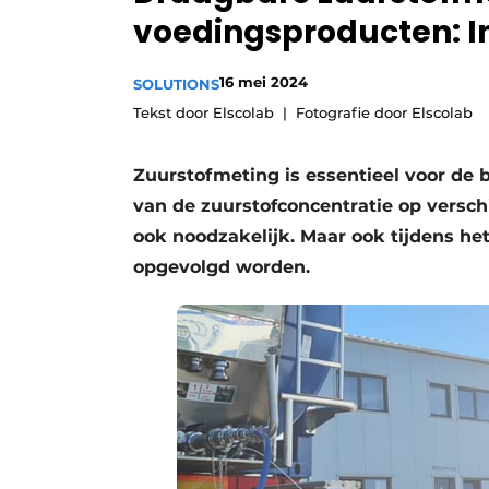
voedingsproducten: In
Privacy / Cookie statement
Vacature aanmelden
16 mei 2024
SOLUTIONS
Vacatures
Tekst door Elscolab
Fotografie door Elscolab
Video’s
Zuurstofmeting is essentieel voor de b
van de zuurstofconcentratie op versch
ook noodzakelijk. Maar ook tijdens he
opgevolgd worden.