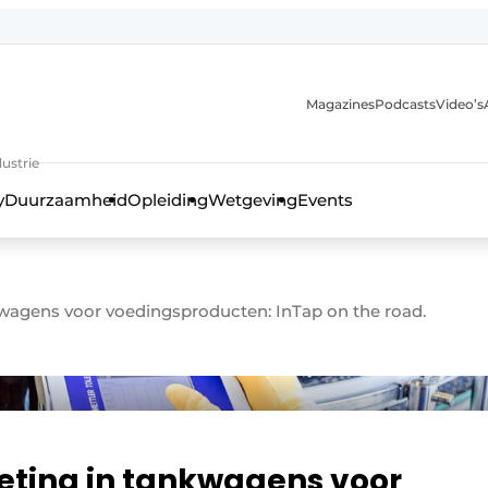
Magazines
Podcasts
Video’s
anmelding
ustrie
y
Duurzaamheid
Opleiding
Wetgeving
Events
wagens voor voedingsproducten: InTap on the road.
ting in tankwagens voor