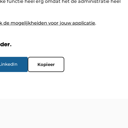
ke functie heel erg omdat het de administratie heel
k de mogelijkheiden voor jouw applicatie
.
rder.
LinkedIn
Kopieer