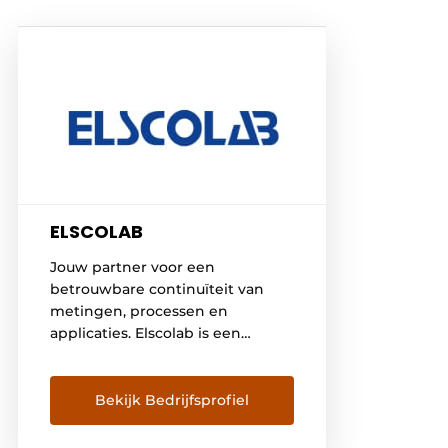
ELSCOLAB
Jouw partner voor een
betrouwbare continuïteit van
metingen, processen en
applicaties. Elscolab is een
distributeur van meet-, regel- en
laboratorium apparatuur, en
meer nog: de partner voor een
Bekijk Bedrijfsprofiel
betrouwbare continuïteit van
metingen, processen en