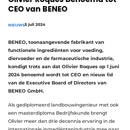
CEO van BENEO
Privacy / Cookie statement
Vacature aanmelden
5 juli 2024
NIEUWS
Vacatures
Video’s
BENEO, toonaangevende fabrikant van
functionele ingrediënten voor voeding,
diervoeder en de farmaceutische industrie,
kondigt trots aan dat Olivier Roques op 1 juni
2024 benoemd wordt tot CEO en nieuw lid
van de Executive Board of Directors van
BENEO GmbH.
Als gediplomeerd landbouwingenieur met ook
een masterdiploma Bedrijfskunde brengt
Olivier meer dan drie decennia ervaring in de
internationale ingrediëntenindustrie mee naar