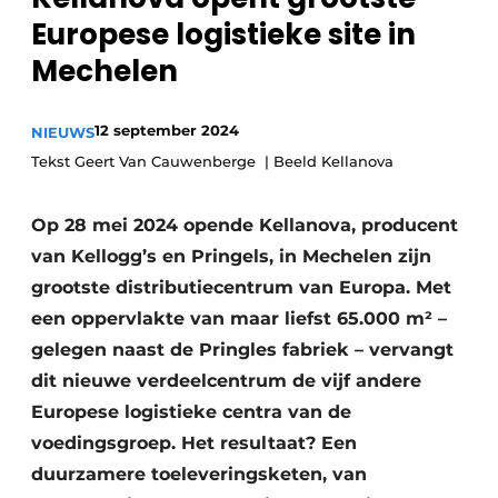
Europese logistieke site in
Privacy / Cookie statement
Mechelen
Vacature aanmelden
Vacatures
12 september 2024
NIEUWS
Video’s
Tekst Geert Van Cauwenberge | Beeld Kellanova
Op 28 mei 2024 opende Kellanova, producent
van Kellogg’s en Pringels, in Mechelen zijn
grootste distributiecentrum van Europa. Met
een oppervlakte van maar liefst 65.000 m² –
gelegen naast de Pringles fabriek – vervangt
dit nieuwe verdeelcentrum de vijf andere
Europese logistieke centra van de
voedingsgroep. Het resultaat? Een
duurzamere toeleveringsketen, van