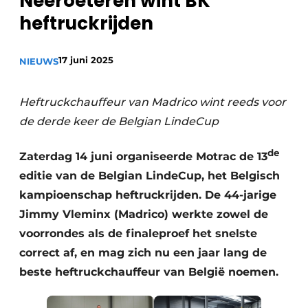
Neeroeteren wint BK
Privacy / Cookie statement
heftruckrijden
Vacature aanmelden
17 juni 2025
NIEUWS
Vacatures
Video’s
Heftruckchauffeur van Madrico wint reeds voor
de derde keer de Belgian LindeCup
de
Zaterdag 14 juni organiseerde Motrac de 13
editie van de Belgian LindeCup, het Belgisch
kampioenschap heftruckrijden. De 44-jarige
Jimmy Vleminx (Madrico) werkte zowel de
voorrondes als de finaleproef het snelste
correct af, en mag zich nu een jaar lang de
beste heftruckchauffeur van België noemen.