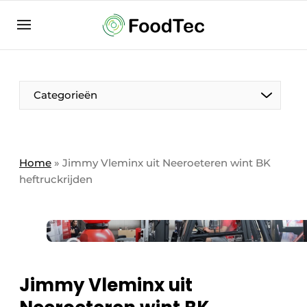
Aanmelden
Algemene voorwaarden
Bedrijven
Aanmelden
Bedankt voor de aanmelding
Categorieën
Bedrijven
Contact
Direct contact
Home
»
Jimmy Vleminx uit Neeroeteren wint BK
heftruckrijden
Eigen content aanleveren
Evenement aanmelden
Home
Meest gelezen
Nieuwsbrief
Jimmy Vleminx uit
Podcasts