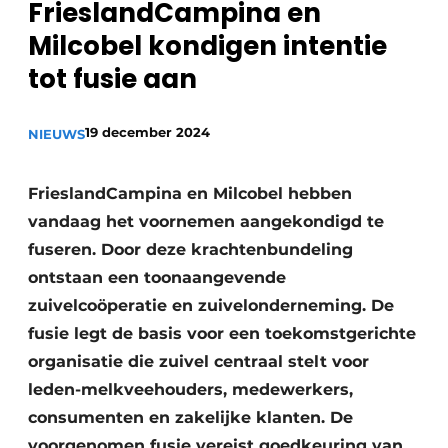
FrieslandCampina en
Privacy / Cookie statement
Milcobel kondigen intentie
Vacature aanmelden
tot fusie aan
Vacatures
Video’s
19 december 2024
NIEUWS
FrieslandCampina en Milcobel hebben
vandaag het voornemen aangekondigd te
fuseren. Door deze krachtenbundeling
ontstaan een toonaangevende
zuivelcoöperatie en zuivelonderneming. De
fusie legt de basis voor een toekomstgerichte
organisatie die zuivel centraal stelt voor
leden-melkveehouders, medewerkers,
consumenten en zakelijke klanten. De
voorgenomen fusie vereist goedkeuring van