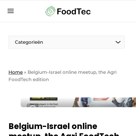
Aanmelden
Algemene voorwaarden
Bedrijven
Aanmelden
Bedankt voor de aanmelding
Categorieën
Bedrijven
Contact
Direct contact
Home
»
Belgium-Israel online meetup, the Agri
FoodTech edition
Eigen content aanleveren
Evenement aanmelden
Home
Meest gelezen
Nieuwsbrief
Belgium-Israel online
Podcasts