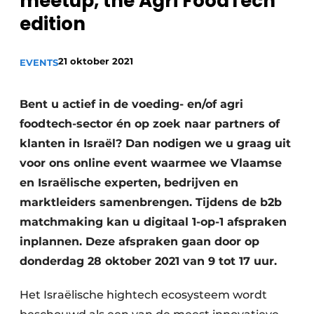
meetup, the Agri FoodTech
Privacy / Cookie statement
edition
Vacature aanmelden
21 oktober 2021
EVENTS
Vacatures
Video’s
Bent u actief in de voeding- en/of agri
foodtech-sector én op zoek naar partners of
klanten in Israël? Dan nodigen we u graag uit
voor ons online event waarmee we Vlaamse
en Israëlische experten, bedrijven en
marktleiders samenbrengen. Tijdens de b2b
matchmaking kan u digitaal 1-op-1 afspraken
inplannen. Deze afspraken gaan door op
donderdag 28 oktober 2021 van 9 tot 17 uur.
Het Israëlische hightech ecosysteem wordt