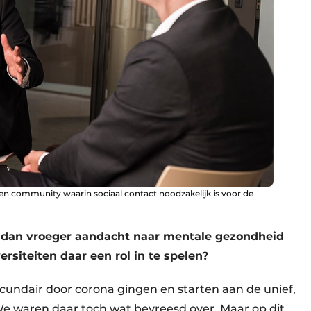
n community waarin sociaal contact noodzakelijk is voor de
r dan vroeger aandacht naar mentale gezondheid
rsiteiten daar een rol in te spelen?
cundair door corona gingen en starten aan de unief,
We waren daar toch wat bevreesd over. Maar op dit