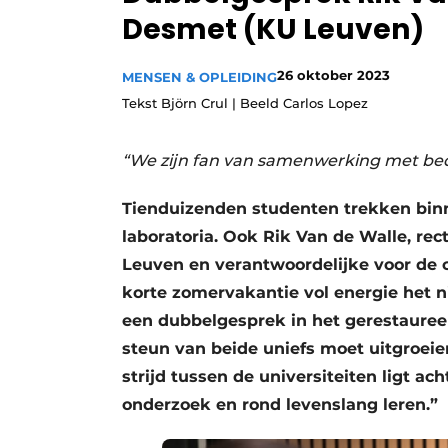
Desmet (KU Leuven)
Privacy / Cookie statement
Vacature aanmelden
26 oktober 2023
MENSEN & OPLEIDING
Vacatures
Tekst Björn Crul | Beeld Carlos Lopez
Video’s
“We zijn fan van samenwerking met bedr
Tienduizenden studenten trekken binn
laboratoria. Ook Rik Van de Walle, rec
Leuven en verantwoordelijke voor de 
korte zomervakantie vol energie het
een dubbelgesprek in het gerestauree
steun van beide uniefs moet uitgroeie
strijd tussen de universiteiten ligt 
onderzoek en rond levenslang leren.”