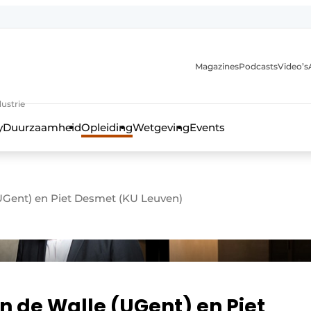
Magazines
Podcasts
Video’s
anmelding
ustrie
y
Duurzaamheid
Opleiding
Wetgeving
Events
UGent) en Piet Desmet (KU Leuven)
 de Walle (UGent) en Piet