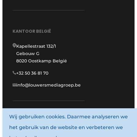
KANTOOR BELGIË
Kapellestraat 132/1
Gebouw G
8020 Oostkamp België
+32 50 36 81 70
info@louwersmediagroep.be
www.louwersmediagroep.com
Wij gebruiken cookies. Daarmee analyseren we
het gebruik van de website en verbeteren we
© 1987 - 2026 Louwersmediagroep.