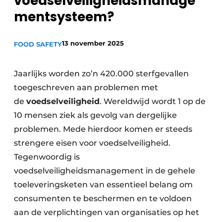
voedselveiligheidsmanage
Privacy / Cookie statement
mentsysteem?
Vacature aanmelden
13 november 2025
FOOD SAFETY
Vacatures
Video’s
Jaarlijks worden zo’n 420.000 sterfgevallen
toegeschreven aan problemen met
de
voedselveiligheid
. Wereldwijd wordt 1 op de
10 mensen ziek als gevolg van dergelijke
problemen. Mede hierdoor komen er steeds
strengere eisen voor voedselveiligheid.
Tegenwoordig is
voedselveiligheidsmanagement in de gehele
toeleveringsketen van essentieel belang om
consumenten te beschermen en te voldoen
aan de verplichtingen van organisaties op het